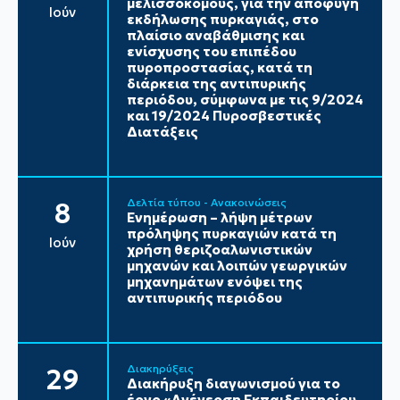
μελισσοκόμους, για την αποφυγή
Ιούν
εκδήλωσης πυρκαγιάς, στο
πλαίσιο αναβάθμισης και
ενίσχυσης του επιπέδου
πυροπροστασίας, κατά τη
διάρκεια της αντιπυρικής
περιόδου, σύμφωνα με τις 9/2024
και 19/2024 Πυροσβεστικές
Διατάξεις
Δελτία τύπου - Ανακοινώσεις
8
Ενημέρωση – λήψη μέτρων
πρόληψης πυρκαγιών κατά τη
Ιούν
χρήση θεριζοαλωνιστικών
μηχανών και λοιπών γεωργικών
μηχανημάτων ενόψει της
αντιπυρικής περιόδου
Διακηρύξεις
29
Διακήρυξη διαγωνισμού για το
έργο «Ανέγερση Εκπαιδευτηρίου