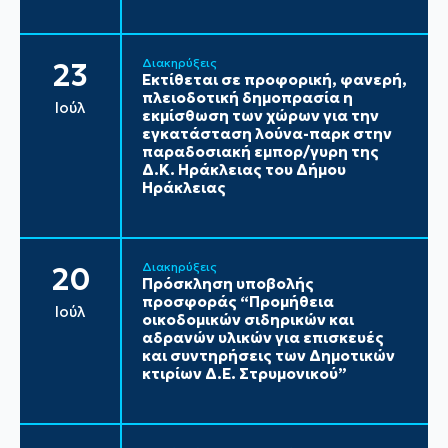
Διακηρύξεις
23
Εκτίθεται σε προφορική, φανερή,
πλειοδοτική δημοπρασία η
Ιούλ
εκμίσθωση των χώρων για την
εγκατάσταση λούνα-παρκ στην
παραδοσιακή εμπορ/γυρη της
Δ.Κ. Ηράκλειας του Δήμου
Ηράκλειας
Διακηρύξεις
20
Πρόσκληση υποβολής
προσφοράς “Προμήθεια
Ιούλ
οικοδομικών σιδηρικών και
αδρανών υλικών για επισκευές
και συντηρήσεις των Δημοτικών
κτιρίων Δ.Ε. Στρυμονικού”