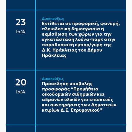
Διακηρύξεις
23
Εκτίθεται σε προφορική, φανερή,
πλειοδοτική δημοπρασία η
Ιούλ
εκμίσθωση των χώρων για την
εγκατάσταση λούνα-παρκ στην
παραδοσιακή εμπορ/γυρη της
Δ.Κ. Ηράκλειας του Δήμου
Ηράκλειας
Διακηρύξεις
20
Πρόσκληση υποβολής
προσφοράς “Προμήθεια
Ιούλ
οικοδομικών σιδηρικών και
αδρανών υλικών για επισκευές
και συντηρήσεις των Δημοτικών
κτιρίων Δ.Ε. Στρυμονικού”