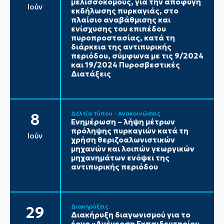
μελισσοκόμους, για την αποφυγή
Ιούν
εκδήλωσης πυρκαγιάς, στο
πλαίσιο αναβάθμισης και
ενίσχυσης του επιπέδου
πυροπροστασίας, κατά τη
διάρκεια της αντιπυρικής
περιόδου, σύμφωνα με τις 9/2024
και 19/2024 Πυροσβεστικές
Διατάξεις
Δελτία τύπου - Ανακοινώσεις
8
Ενημέρωση – λήψη μέτρων
πρόληψης πυρκαγιών κατά τη
Ιούν
χρήση θεριζοαλωνιστικών
μηχανών και λοιπών γεωργικών
μηχανημάτων ενόψει της
αντιπυρικής περιόδου
Διακηρύξεις
29
Διακήρυξη διαγωνισμού για το
έργο «Ανέγερση Εκπαιδευτηρίου