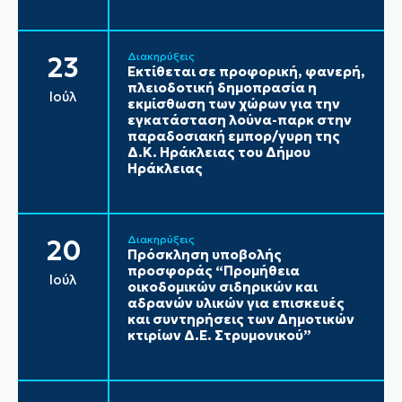
Διακηρύξεις
23
Εκτίθεται σε προφορική, φανερή,
πλειοδοτική δημοπρασία η
Ιούλ
εκμίσθωση των χώρων για την
εγκατάσταση λούνα-παρκ στην
παραδοσιακή εμπορ/γυρη της
Δ.Κ. Ηράκλειας του Δήμου
Ηράκλειας
Διακηρύξεις
20
Πρόσκληση υποβολής
προσφοράς “Προμήθεια
Ιούλ
οικοδομικών σιδηρικών και
αδρανών υλικών για επισκευές
και συντηρήσεις των Δημοτικών
κτιρίων Δ.Ε. Στρυμονικού”