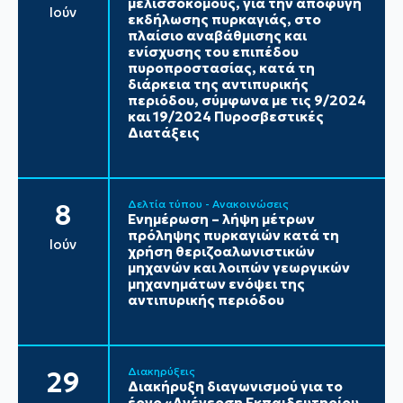
μελισσοκόμους, για την αποφυγή
Ιούν
εκδήλωσης πυρκαγιάς, στο
πλαίσιο αναβάθμισης και
ενίσχυσης του επιπέδου
πυροπροστασίας, κατά τη
διάρκεια της αντιπυρικής
περιόδου, σύμφωνα με τις 9/2024
και 19/2024 Πυροσβεστικές
Διατάξεις
Δελτία τύπου - Ανακοινώσεις
8
Ενημέρωση – λήψη μέτρων
πρόληψης πυρκαγιών κατά τη
Ιούν
χρήση θεριζοαλωνιστικών
μηχανών και λοιπών γεωργικών
μηχανημάτων ενόψει της
αντιπυρικής περιόδου
Διακηρύξεις
29
Διακήρυξη διαγωνισμού για το
έργο «Ανέγερση Εκπαιδευτηρίου