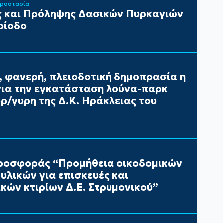
Προστασία
 και Πρόληψης Δασικών Πυρκαγιών
ρίοδο
, φανερή, πλειοδοτική δημοπρασία η
ια την εγκατάσταση λούνα-παρκ
/γυρη της Δ.Κ. Ηράκλειας του
ροσφοράς “Προμήθεια οικοδομικών
υλικών για επισκευές και
κών κτιρίων Δ.Ε. Στρυμονικού”