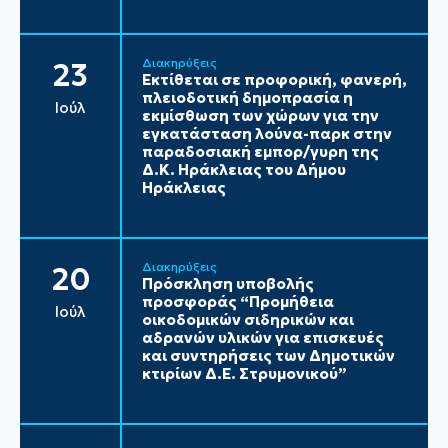
Διακηρύξεις
23
Εκτίθεται σε προφορική, φανερή,
πλειοδοτική δημοπρασία η
Ιούλ
εκμίσθωση των χώρων για την
εγκατάσταση λούνα-παρκ στην
παραδοσιακή εμπορ/γυρη της
Δ.Κ. Ηράκλειας του Δήμου
Ηράκλειας
Διακηρύξεις
20
Πρόσκληση υποβολής
προσφοράς “Προμήθεια
Ιούλ
οικοδομικών σιδηρικών και
αδρανών υλικών για επισκευές
και συντηρήσεις των Δημοτικών
κτιρίων Δ.Ε. Στρυμονικού”