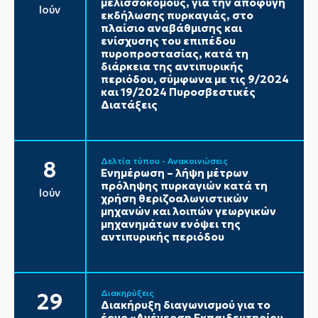
μελισσοκόμους, για την αποφυγή
Ιούν
εκδήλωσης πυρκαγιάς, στο
πλαίσιο αναβάθμισης και
ενίσχυσης του επιπέδου
πυροπροστασίας, κατά τη
διάρκεια της αντιπυρικής
περιόδου, σύμφωνα με τις 9/2024
και 19/2024 Πυροσβεστικές
Διατάξεις
Δελτία τύπου - Ανακοινώσεις
8
Ενημέρωση – λήψη μέτρων
πρόληψης πυρκαγιών κατά τη
Ιούν
χρήση θεριζοαλωνιστικών
μηχανών και λοιπών γεωργικών
μηχανημάτων ενόψει της
αντιπυρικής περιόδου
Διακηρύξεις
29
Διακήρυξη διαγωνισμού για το
έργο «Ανέγερση Εκπαιδευτηρίου