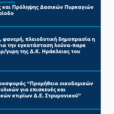
Προστασία
 και Πρόληψης Δασικών Πυρκαγιών
ρίοδο
, φανερή, πλειοδοτική δημοπρασία η
ια την εγκατάσταση λούνα-παρκ
/γυρη της Δ.Κ. Ηράκλειας του
ροσφοράς “Προμήθεια οικοδομικών
υλικών για επισκευές και
κών κτιρίων Δ.Ε. Στρυμονικού”