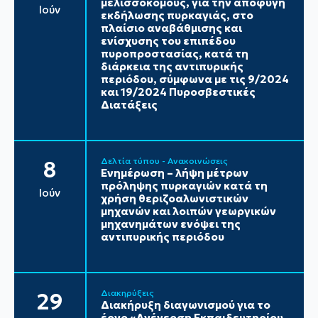
μελισσοκόμους, για την αποφυγή
Ιούν
εκδήλωσης πυρκαγιάς, στο
πλαίσιο αναβάθμισης και
ενίσχυσης του επιπέδου
πυροπροστασίας, κατά τη
διάρκεια της αντιπυρικής
περιόδου, σύμφωνα με τις 9/2024
και 19/2024 Πυροσβεστικές
Διατάξεις
Δελτία τύπου - Ανακοινώσεις
8
Ενημέρωση – λήψη μέτρων
πρόληψης πυρκαγιών κατά τη
Ιούν
χρήση θεριζοαλωνιστικών
μηχανών και λοιπών γεωργικών
μηχανημάτων ενόψει της
αντιπυρικής περιόδου
Διακηρύξεις
29
Διακήρυξη διαγωνισμού για το
έργο «Ανέγερση Εκπαιδευτηρίου