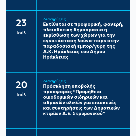
Διακηρύξεις
23
Εκτίθεται σε προφορική, φανερή,
πλειοδοτική δημοπρασία η
Ιούλ
εκμίσθωση των χώρων για την
εγκατάσταση λούνα-παρκ στην
παραδοσιακή εμπορ/γυρη της
Δ.Κ. Ηράκλειας του Δήμου
Ηράκλειας
Διακηρύξεις
20
Πρόσκληση υποβολής
προσφοράς “Προμήθεια
Ιούλ
οικοδομικών σιδηρικών και
αδρανών υλικών για επισκευές
και συντηρήσεις των Δημοτικών
κτιρίων Δ.Ε. Στρυμονικού”