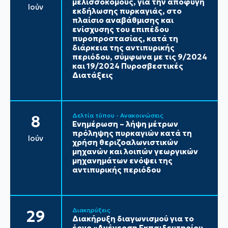
μελισσοκόμους, για την αποφυγή
Ιούν
εκδήλωσης πυρκαγιάς, στο
πλαίσιο αναβάθμισης και
ενίσχυσης του επιπέδου
πυροπροστασίας, κατά τη
διάρκεια της αντιπυρικής
περιόδου, σύμφωνα με τις 9/2024
και 19/2024 Πυροσβεστικές
Διατάξεις
Δελτία τύπου - Ανακοινώσεις
8
Ενημέρωση – λήψη μέτρων
πρόληψης πυρκαγιών κατά τη
Ιούν
χρήση θεριζοαλωνιστικών
μηχανών και λοιπών γεωργικών
μηχανημάτων ενόψει της
αντιπυρικής περιόδου
Διακηρύξεις
29
Διακήρυξη διαγωνισμού για το
έργο «Ανέγερση Εκπαιδευτηρίου