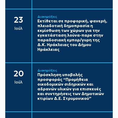
Διακηρύξεις
23
Εκτίθεται σε προφορική, φανερή,
πλειοδοτική δημοπρασία η
Ιούλ
εκμίσθωση των χώρων για την
εγκατάσταση λούνα-παρκ στην
παραδοσιακή εμπορ/γυρη της
Δ.Κ. Ηράκλειας του Δήμου
Ηράκλειας
Διακηρύξεις
20
Πρόσκληση υποβολής
προσφοράς “Προμήθεια
Ιούλ
οικοδομικών σιδηρικών και
αδρανών υλικών για επισκευές
και συντηρήσεις των Δημοτικών
κτιρίων Δ.Ε. Στρυμονικού”