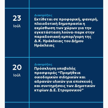
Διακηρύξεις
23
Εκτίθεται σε προφορική, φανερή,
πλειοδοτική δημοπρασία η
Ιούλ
εκμίσθωση των χώρων για την
εγκατάσταση λούνα-παρκ στην
παραδοσιακή εμπορ/γυρη της
Δ.Κ. Ηράκλειας του Δήμου
Ηράκλειας
Διακηρύξεις
20
Πρόσκληση υποβολής
προσφοράς “Προμήθεια
Ιούλ
οικοδομικών σιδηρικών και
αδρανών υλικών για επισκευές
και συντηρήσεις των Δημοτικών
κτιρίων Δ.Ε. Στρυμονικού”