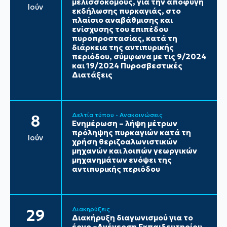
μελισσοκόμους, για την αποφυγή
Ιούν
εκδήλωσης πυρκαγιάς, στο
πλαίσιο αναβάθμισης και
ενίσχυσης του επιπέδου
πυροπροστασίας, κατά τη
διάρκεια της αντιπυρικής
περιόδου, σύμφωνα με τις 9/2024
και 19/2024 Πυροσβεστικές
Διατάξεις
Δελτία τύπου - Ανακοινώσεις
8
Ενημέρωση – λήψη μέτρων
πρόληψης πυρκαγιών κατά τη
Ιούν
χρήση θεριζοαλωνιστικών
μηχανών και λοιπών γεωργικών
μηχανημάτων ενόψει της
αντιπυρικής περιόδου
Διακηρύξεις
29
Διακήρυξη διαγωνισμού για το
έργο «Ανέγερση Εκπαιδευτηρίου