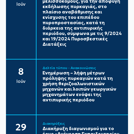
μελισσοκόμους, για την αποφυγή
Ιούν
εκδήλωσης πυρκαγιάς, στο
πλαίσιο αναβάθμισης και
ενίσχυσης του επιπέδου
πυροπροστασίας, κατά τη
διάρκεια της αντιπυρικής
περιόδου, σύμφωνα με τις 9/2024
και 19/2024 Πυροσβεστικές
Διατάξεις
Δελτία τύπου - Ανακοινώσεις
8
Ενημέρωση – λήψη μέτρων
πρόληψης πυρκαγιών κατά τη
Ιούν
χρήση θεριζοαλωνιστικών
μηχανών και λοιπών γεωργικών
μηχανημάτων ενόψει της
αντιπυρικής περιόδου
Διακηρύξεις
29
Διακήρυξη διαγωνισμού για το
έργο «Ανέγερση Εκπαιδευτηρίου