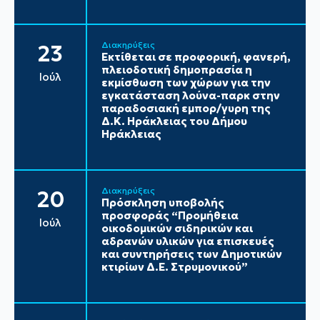
Διακηρύξεις
23
Εκτίθεται σε προφορική, φανερή,
πλειοδοτική δημοπρασία η
Ιούλ
εκμίσθωση των χώρων για την
εγκατάσταση λούνα-παρκ στην
παραδοσιακή εμπορ/γυρη της
Δ.Κ. Ηράκλειας του Δήμου
Ηράκλειας
Διακηρύξεις
20
Πρόσκληση υποβολής
προσφοράς “Προμήθεια
Ιούλ
οικοδομικών σιδηρικών και
αδρανών υλικών για επισκευές
και συντηρήσεις των Δημοτικών
κτιρίων Δ.Ε. Στρυμονικού”