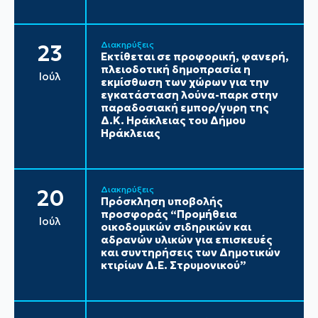
Διακηρύξεις
23
Εκτίθεται σε προφορική, φανερή,
πλειοδοτική δημοπρασία η
Ιούλ
εκμίσθωση των χώρων για την
εγκατάσταση λούνα-παρκ στην
παραδοσιακή εμπορ/γυρη της
Δ.Κ. Ηράκλειας του Δήμου
Ηράκλειας
Διακηρύξεις
20
Πρόσκληση υποβολής
προσφοράς “Προμήθεια
Ιούλ
οικοδομικών σιδηρικών και
αδρανών υλικών για επισκευές
και συντηρήσεις των Δημοτικών
κτιρίων Δ.Ε. Στρυμονικού”