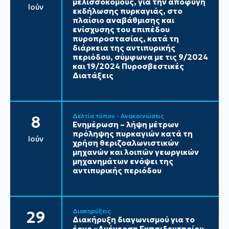
μελισσοκόμους, για την αποφυγή
Ιούν
εκδήλωσης πυρκαγιάς, στο
πλαίσιο αναβάθμισης και
ενίσχυσης του επιπέδου
πυροπροστασίας, κατά τη
διάρκεια της αντιπυρικής
περιόδου, σύμφωνα με τις 9/2024
και 19/2024 Πυροσβεστικές
Διατάξεις
Δελτία τύπου - Ανακοινώσεις
8
Ενημέρωση – λήψη μέτρων
πρόληψης πυρκαγιών κατά τη
Ιούν
χρήση θεριζοαλωνιστικών
μηχανών και λοιπών γεωργικών
μηχανημάτων ενόψει της
αντιπυρικής περιόδου
Διακηρύξεις
29
Διακήρυξη διαγωνισμού για το
έργο «Ανέγερση Εκπαιδευτηρίου