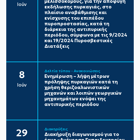
μελισσοκόμους, για την αποφυγή
Ιούν
εκδήλωσης πυρκαγιάς, στο
πλαίσιο αναβάθμισης και
ενίσχυσης του επιπέδου
πυροπροστασίας, κατά τη
διάρκεια της αντιπυρικής
περιόδου, σύμφωνα με τις 9/2024
και 19/2024 Πυροσβεστικές
Διατάξεις
Δελτία τύπου - Ανακοινώσεις
8
Ενημέρωση – λήψη μέτρων
πρόληψης πυρκαγιών κατά τη
Ιούν
χρήση θεριζοαλωνιστικών
μηχανών και λοιπών γεωργικών
μηχανημάτων ενόψει της
αντιπυρικής περιόδου
Διακηρύξεις
29
Διακήρυξη διαγωνισμού για το
έργο «Ανέγερση Εκπαιδευτηρίου