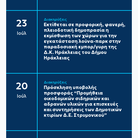
Διακηρύξεις
23
Εκτίθεται σε προφορική, φανερή,
πλειοδοτική δημοπρασία η
Ιούλ
εκμίσθωση των χώρων για την
εγκατάσταση λούνα-παρκ στην
παραδοσιακή εμπορ/γυρη της
Δ.Κ. Ηράκλειας του Δήμου
Ηράκλειας
Διακηρύξεις
20
Πρόσκληση υποβολής
προσφοράς “Προμήθεια
Ιούλ
οικοδομικών σιδηρικών και
αδρανών υλικών για επισκευές
και συντηρήσεις των Δημοτικών
κτιρίων Δ.Ε. Στρυμονικού”