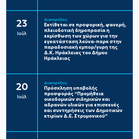
Διακηρύξεις
23
Εκτίθεται σε προφορική, φανερή,
πλειοδοτική δημοπρασία η
Ιούλ
εκμίσθωση των χώρων για την
εγκατάσταση λούνα-παρκ στην
παραδοσιακή εμπορ/γυρη της
Δ.Κ. Ηράκλειας του Δήμου
Ηράκλειας
Διακηρύξεις
20
Πρόσκληση υποβολής
προσφοράς “Προμήθεια
Ιούλ
οικοδομικών σιδηρικών και
αδρανών υλικών για επισκευές
και συντηρήσεις των Δημοτικών
κτιρίων Δ.Ε. Στρυμονικού”