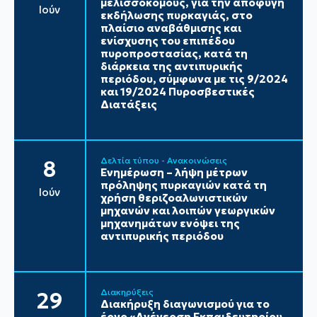
μελισσοκόμους, για την αποφυγή
Ιούν
εκδήλωσης πυρκαγιάς, στο
πλαίσιο αναβάθμισης και
ενίσχυσης του επιπέδου
πυροπροστασίας, κατά τη
διάρκεια της αντιπυρικής
περιόδου, σύμφωνα με τις 9/2024
και 19/2024 Πυροσβεστικές
Διατάξεις
Δελτία τύπου - Ανακοινώσεις
8
Ενημέρωση – λήψη μέτρων
πρόληψης πυρκαγιών κατά τη
Ιούν
χρήση θεριζοαλωνιστικών
μηχανών και λοιπών γεωργικών
μηχανημάτων ενόψει της
αντιπυρικής περιόδου
Διακηρύξεις
29
Διακήρυξη διαγωνισμού για το
έργο «Ανέγερση Εκπαιδευτηρίου