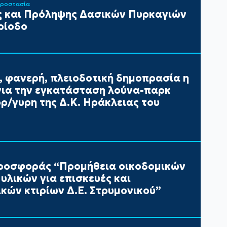
Προστασία
 και Πρόληψης Δασικών Πυρκαγιών
ρίοδο
, φανερή, πλειοδοτική δημοπρασία η
ια την εγκατάσταση λούνα-παρκ
/γυρη της Δ.Κ. Ηράκλειας του
ροσφοράς “Προμήθεια οικοδομικών
υλικών για επισκευές και
κών κτιρίων Δ.Ε. Στρυμονικού”