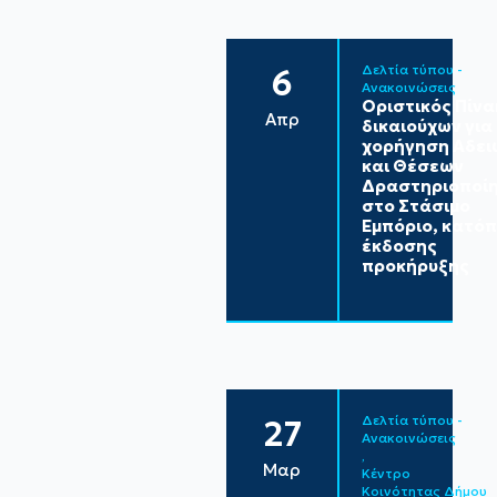
Δελτία τύπου - 
6
Ανακοινώσεις
Οριστικός Πίν
Απρ
δικαιούχων για
χορήγηση Αδει
και Θέσεων
Δραστηριοποί
στο Στάσιμο
Εμπόριο, κατόπ
έκδοσης
προκήρυξης
Δελτία τύπου - 
27
Ανακοινώσεις
Μαρ
Κέντρο 
Κοινότητας Δήμου 