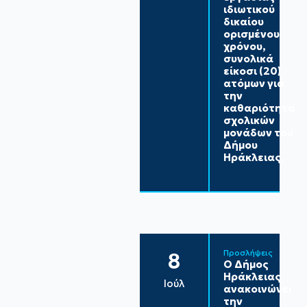
ιδιωτικού
δικαίου
ορισμένου
χρόνου,
συνολικά
είκοσι (20)
ατόμων για
την
καθαριότητα
σχολικών
μονάδων του
Δήμου
Ηράκλειας.
Προσλήψεις
8
Ο Δήμος
Ηράκλειας
Ιούλ
ανακοινώνει
την