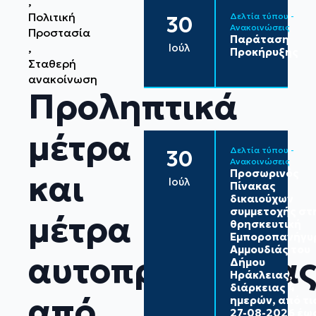
Πολιτική 
Δελτία τύπου - 
30
Ανακοινώσεις
Προστασία
Παράταση
Ιούλ
Προκήρυξης
Σταθερή 
ανακοίνωση
Προληπτικά
μέτρα
Δελτία τύπου - 
30
Ανακοινώσεις
Προσωρινός
και
Ιούλ
Πίνακας
δικαιούχων
συμμετοχής στ
μέτρα
θρησκευτική
Εμποροπανήγυ
Αμμουδιάς του
αυτοπροστασία
Δήμου
Ηράκλειας,
διάρκειας 4
από
ημερών, από τι
27-08-2026 έω