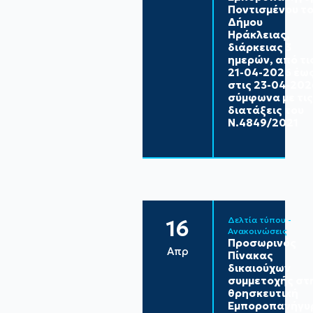
Ποντισμένου τ
Δήμου
Ηράκλειας,
διάρκειας 3
ημερών, από τι
21-04-2026 έω
στις 23-04-202
σύμφωνα με τις
διατάξεις του
Ν.4849/2021
Δελτία τύπου - 
16
Ανακοινώσεις
Προσωρινός
Απρ
Πίνακας
δικαιούχων
συμμετοχής στ
θρησκευτική
Εμποροπανήγυ