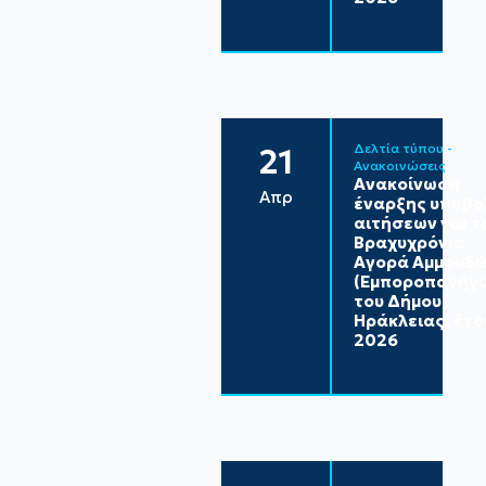
Δελτία τύπου - 
21
Ανακοινώσεις
Ανακοίνωση
Απρ
έναρξης υποβο
αιτήσεων για τ
Βραχυχρόνια
Αγορά Αμμουδι
(Εμποροπανήγυ
του Δήμου
Ηράκλειας, έτο
2026