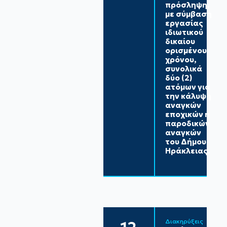
πρόσληψη,
με σύμβαση
εργασίας
ιδιωτικού
δικαίου
ορισμένου
χρόνου,
συνολικά
δύο (2)
ατόμων για
την κάλυψη
αναγκών
εποχικών ή
παροδικών
αναγκών
του Δήμου
Ηράκλειας.
Διακηρύξεις