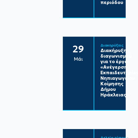
περιόδου
Διακηρύξεις
29
Διακήρυξη
διαγωνισμού
Μάι
για το έργο
«Ανέγερση
Εκπαιδευτηρίο
Νηπιαγωγείου
Κοίμησης
Δήμου
Ηράκλειας»
Δελτία τύπου - 