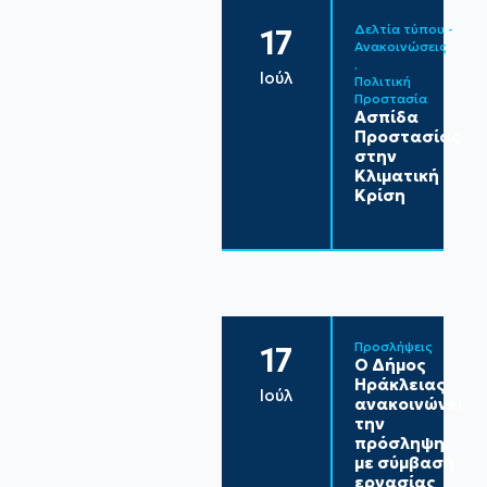
Δελτία τύπου - 
17
Ανακοινώσεις
Ιούλ
Πολιτική 
Προστασία
Ασπίδα
Προστασίας
στην
Κλιματική
Κρίση
Προσλήψεις
17
Ο Δήμος
Ηράκλειας
Ιούλ
ανακοινώνει
την
πρόσληψη,
με σύμβαση
εργασίας