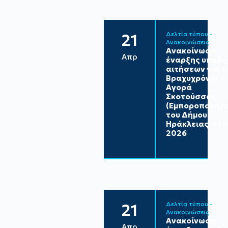
Δελτία τύπου - 
21
Ανακοινώσεις
Ανακοίνωση
Απρ
έναρξης υποβο
αιτήσεων για τ
Βραχυχρόνια
Αγορά
Σκοτούσσας
(Εμποροπανήγυ
του Δήμου
Ηράκλειας, έτο
2026
Δελτία τύπου - 
21
Ανακοινώσεις
Ανακοίνωση
Απρ