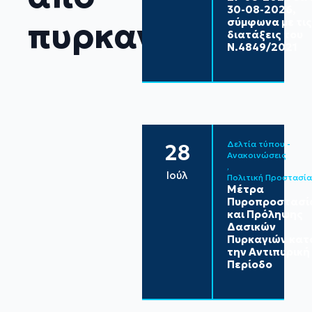
30-08-2026,
πυρκαγιές
σύμφωνα με τις
διατάξεις του
Ν.4849/2021
Δελτία τύπου - 
28
Ανακοινώσεις
Ιούλ
Πολιτική Προστασία
Μέτρα
Πυροπροστασί
και Πρόληψης
Δασικών
Πυρκαγιών κατ
την Αντιπυρική
Περίοδο