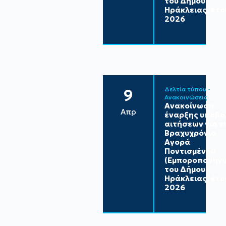
του Δήμου
Ηράκλειας, έτο
2026
Δελτία τύπου - 
9
Ανακοινώσεις
Ανακοίνωση
Απρ
έναρξης υποβο
αιτήσεων για τ
Βραχυχρόνια
Αγορά
Ποντισμένου
(Εμποροπανήγυ
του Δήμου
Ηράκλειας, έτο
2026