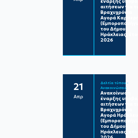
έναρξης υποβο
αιτήσεων για τ
Βραχυχρόνια
Αγορά Καρπερ
(Εμποροπανήγυ
του Δήμου
Ηράκλειας, έτο
2026
Δελτία τύπου - 
21
Ανακοινώσεις
Ανακοίνωση
Απρ
έναρξης υποβο
αιτήσεων για τ
Βραχυχρόνια
Αγορά Ηράκλει
(Εμποροπανήγυ
του Δήμου
Ηράκλειας, έτο
2026