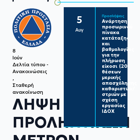
Προσλήψεις
5
Ανάρτηση
προσωρινού
Αυγ
πίνακα
κατάταξης
και
βαθμολογίας
8
για την
Ιούν
πλήρωση
Δελτία τύπου - 
είκοσι (20)
Ανακοινώσεις
θέσεων
μερικής
απασχόλησης
Σταθερή 
καθαριστών/
ανακοίνωση
στριών με
ΛΗΨΗ
σχέση
εργασίας
ΙΔΟΧ
ΠΡΟΛΗΠΤΙΚΩΝ