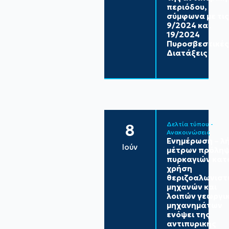
περιόδου,
σύμφωνα με τις
9/2024 και
19/2024
Πυροσβεστικές
Διατάξεις
Δελτία τύπου - 
8
Ανακοινώσεις
Ενημέρωση – λ
Ιούν
μέτρων πρόλη
πυρκαγιών κατ
χρήση
θεριζοαλωνιστ
μηχανών και
λοιπών γεωργι
μηχανημάτων
ενόψει της
αντιπυρικής