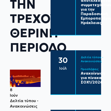
ΤΗΝ
αποτελεσμάτω
συμμετεχόντω
για την
ΤΡΕΧΟΥΣΑ
Παραδοσιακή
Εμποροπανήγυ
Ηράκλειας
ΘΕΡΙΝΗ
ΠΕΡΙΟΔΟ
Δελτία τύπου - 
30
Ανακοινώσεις
Ιούλ
Προσλήψεις
Ανακοίνωση
για πίνακα
ΣΟΧ1/2026
8
Ιούν
Δελτία τύπου - 
Ανακοινώσεις