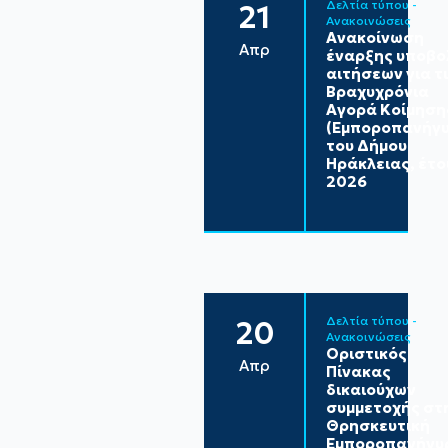
Δελτία τύπου - 
21
Ανακοινώσεις
Ανακοίνωση
Απρ
έναρξης υποβο
αιτήσεων για τ
Βραχυχρόνια
Αγορά Κοίμηση
(Εμποροπανήγυ
του Δήμου
Ηράκλειας, έτο
2026
Δελτία τύπου - 
20
Ανακοινώσεις
Οριστικός
Απρ
Πίνακας
δικαιούχων
συμμετοχής στ
Θρησκευτική
Εμποροπανήγυ