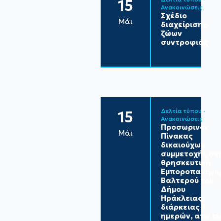
15
Ανακοινώσεις
Σχέδιο
Μάι
διαχείρισης
ζώων
συντροφιάς
Δελτία τύπου - 
15
Ανακοινώσεις
Προσωρινός
Μάι
Πίνακας
δικαιούχων
συμμετοχής στ
θρησκευτική
Εμποροπανήγυ
Βαλτερού του
Δήμου
Ηράκλειας,
διάρκειας 3
ημερών, από τι