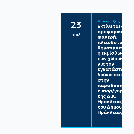
Διακηρύξεις
23
Εκτίθεται σε
προφορική,
Ιούλ
φανερή,
πλειοδοτική
δημοπρασία
η εκμίσθωση
των χώρων
για την
εγκατάσταση
λούνα-παρκ
στην
παραδοσιακή
εμπορ/γυρη
της Δ.Κ.
Ηράκλειας
του Δήμου
Ηράκλειας