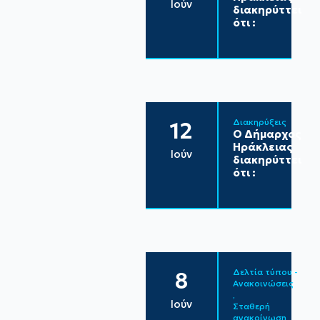
Ιούν
διακηρύττει
ότι :
Διακηρύξεις
12
Ο Δήμαρχος
Ηράκλειας
Ιούν
διακηρύττει
ότι :
Δελτία τύπου - 
8
Ανακοινώσεις
Ιούν
Σταθερή 
ανακοίνωση