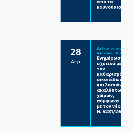
από τα
κουνούπια
Δελτία τύπου - 
28
Ανακοινώσεις
Ενημέρωση
Απρ
σχετικά με
τον
καθαρισμό
οικοπέδων
και λοιπών
ακαλύπτων
χώρων,
σύμφωνα
με τον νέο
Ν. 5281/26