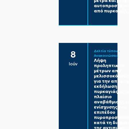
μέτρα και μέτρ
αυτοπροστασί
από πυρκαγιές
Δελτία τύπου - 
8
Ανακοινώσεις
Λήψη
Ιούν
προληπτικών
μέτρων από
μελισσοκόμους
για την αποφυ
εκδήλωσης
πυρκαγιάς, στο
πλαίσιο
αναβάθμισης κ
ενίσχυσης του
επιπέδου
πυροπροστασί
κατά τη διάρκε
της αντιπυρική