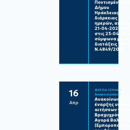
Ποντισμένου τ
Δήμου
Ηράκλειας,
διάρκειας 3
ημερών, από τι
21-04-2026 έω
στις 23-04-202
σύμφωνα με τις
διατάξεις του
Ν.4849/2021
Δελτία τύπου - 
16
Ανακοινώσεις
Ανακοίνωση
Απρ
έναρξης υποβο
αιτήσεων για τ
Βραχυχρόνια
Αγορά Βαλτερο
(Εμποροπανήγυ