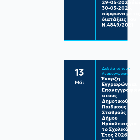
29-05-2026 έω
30-05-2026,
σύμφωνα με τις
διατάξεις του
Ν.4849/2021
Δελτία τύπου - 
13
Ανακοινώσεις
Έναρξη
Μάι
Εγγραφών και
Επανεγγραφώ
στους
Δημοτικούς
Παιδικούς
Σταθμούς
Δήμου
Ηράκλειας για
το Σχολικό
Έτος 2026-