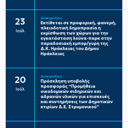
Διακηρύξεις
23
Εκτίθεται σε προφορική, φανερή,
πλειοδοτική δημοπρασία η
Ιούλ
εκμίσθωση των χώρων για την
εγκατάσταση λούνα-παρκ στην
παραδοσιακή εμπορ/γυρη της
Δ.Κ. Ηράκλειας του Δήμου
Ηράκλειας
Διακηρύξεις
20
Πρόσκληση υποβολής
προσφοράς “Προμήθεια
Ιούλ
οικοδομικών σιδηρικών και
αδρανών υλικών για επισκευές
και συντηρήσεις των Δημοτικών
κτιρίων Δ.Ε. Στρυμονικού”