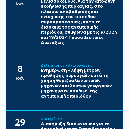
μελισσοκόμους, για την αποφυγή
Ιούν
εκδήλωσης πυρκαγιάς, στο
πλαίσιο αναβάθμισης και
ενίσχυσης του επιπέδου
πυροπροστασίας, κατά τη
διάρκεια της αντιπυρικής
περιόδου, σύμφωνα με τις 9/2024
και 19/2024 Πυροσβεστικές
Διατάξεις
Δελτία τύπου - Ανακοινώσεις
8
Ενημέρωση – λήψη μέτρων
πρόληψης πυρκαγιών κατά τη
Ιούν
χρήση θεριζοαλωνιστικών
μηχανών και λοιπών γεωργικών
μηχανημάτων ενόψει της
αντιπυρικής περιόδου
Διακηρύξεις
29
Διακήρυξη διαγωνισμού για το
έργο «Ανέγερση Εκπαιδευτηρίου