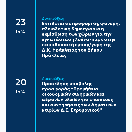
Διακηρύξεις
23
Εκτίθεται σε προφορική, φανερή,
πλειοδοτική δημοπρασία η
Ιούλ
εκμίσθωση των χώρων για την
εγκατάσταση λούνα-παρκ στην
παραδοσιακή εμπορ/γυρη της
Δ.Κ. Ηράκλειας του Δήμου
Ηράκλειας
Διακηρύξεις
20
Πρόσκληση υποβολής
προσφοράς “Προμήθεια
Ιούλ
οικοδομικών σιδηρικών και
αδρανών υλικών για επισκευές
και συντηρήσεις των Δημοτικών
κτιρίων Δ.Ε. Στρυμονικού”