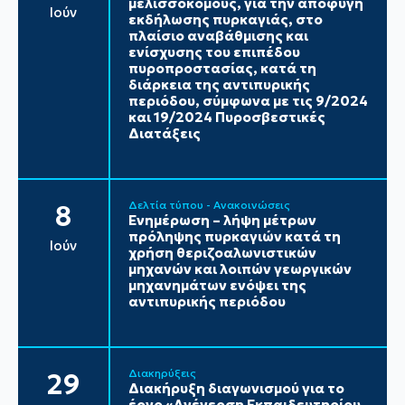
μελισσοκόμους, για την αποφυγή
Ιούν
εκδήλωσης πυρκαγιάς, στο
πλαίσιο αναβάθμισης και
ενίσχυσης του επιπέδου
πυροπροστασίας, κατά τη
διάρκεια της αντιπυρικής
περιόδου, σύμφωνα με τις 9/2024
και 19/2024 Πυροσβεστικές
Διατάξεις
Δελτία τύπου - Ανακοινώσεις
8
Ενημέρωση – λήψη μέτρων
πρόληψης πυρκαγιών κατά τη
Ιούν
χρήση θεριζοαλωνιστικών
μηχανών και λοιπών γεωργικών
μηχανημάτων ενόψει της
αντιπυρικής περιόδου
Διακηρύξεις
29
Διακήρυξη διαγωνισμού για το
έργο «Ανέγερση Εκπαιδευτηρίου