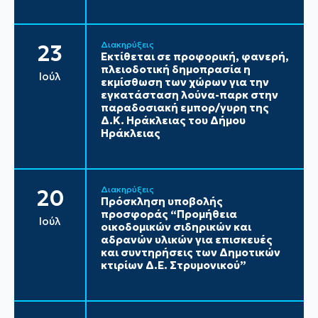
Διακηρύξεις
23
Εκτίθεται σε προφορική, φανερή,
πλειοδοτική δημοπρασία η
Ιούλ
εκμίσθωση των χώρων για την
εγκατάσταση λούνα-παρκ στην
παραδοσιακή εμπορ/γυρη της
Δ.Κ. Ηράκλειας του Δήμου
Ηράκλειας
Διακηρύξεις
20
Πρόσκληση υποβολής
προσφοράς “Προμήθεια
Ιούλ
οικοδομικών σιδηρικών και
αδρανών υλικών για επισκευές
και συντηρήσεις των Δημοτικών
κτιρίων Δ.Ε. Στρυμονικού”