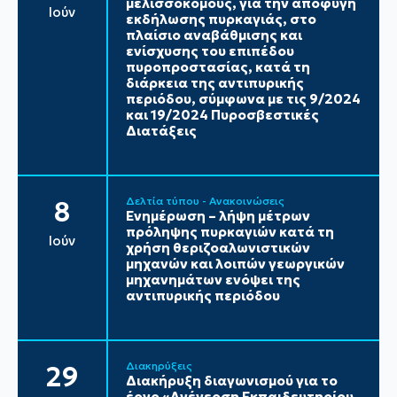
μελισσοκόμους, για την αποφυγή
Ιούν
εκδήλωσης πυρκαγιάς, στο
πλαίσιο αναβάθμισης και
ενίσχυσης του επιπέδου
πυροπροστασίας, κατά τη
διάρκεια της αντιπυρικής
περιόδου, σύμφωνα με τις 9/2024
και 19/2024 Πυροσβεστικές
Διατάξεις
Δελτία τύπου - Ανακοινώσεις
8
Ενημέρωση – λήψη μέτρων
πρόληψης πυρκαγιών κατά τη
Ιούν
χρήση θεριζοαλωνιστικών
μηχανών και λοιπών γεωργικών
μηχανημάτων ενόψει της
αντιπυρικής περιόδου
Διακηρύξεις
29
Διακήρυξη διαγωνισμού για το
έργο «Ανέγερση Εκπαιδευτηρίου