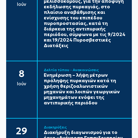
μελισσοκόμους, για την αποφυγή
Ιούν
εκδήλωσης πυρκαγιάς, στο
πλαίσιο αναβάθμισης και
ενίσχυσης του επιπέδου
πυροπροστασίας, κατά τη
διάρκεια της αντιπυρικής
περιόδου, σύμφωνα με τις 9/2024
και 19/2024 Πυροσβεστικές
Διατάξεις
Δελτία τύπου - Ανακοινώσεις
8
Ενημέρωση – λήψη μέτρων
πρόληψης πυρκαγιών κατά τη
Ιούν
χρήση θεριζοαλωνιστικών
μηχανών και λοιπών γεωργικών
μηχανημάτων ενόψει της
αντιπυρικής περιόδου
Διακηρύξεις
29
Διακήρυξη διαγωνισμού για το
έργο «Ανέγερση Εκπαιδευτηρίου