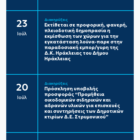
Διακηρύξεις
23
Εκτίθεται σε προφορική, φανερή,
πλειοδοτική δημοπρασία η
Ιούλ
εκμίσθωση των χώρων για την
εγκατάσταση λούνα-παρκ στην
παραδοσιακή εμπορ/γυρη της
Δ.Κ. Ηράκλειας του Δήμου
Ηράκλειας
Διακηρύξεις
20
Πρόσκληση υποβολής
προσφοράς “Προμήθεια
Ιούλ
οικοδομικών σιδηρικών και
αδρανών υλικών για επισκευές
και συντηρήσεις των Δημοτικών
κτιρίων Δ.Ε. Στρυμονικού”