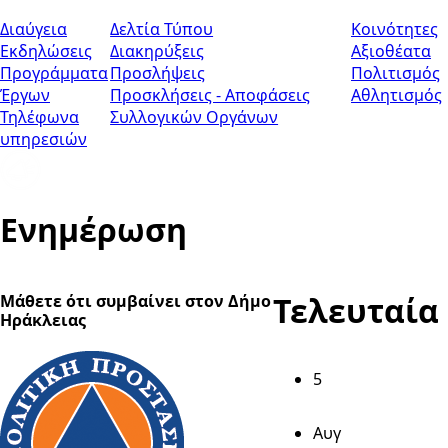
Διαύγεια
Δελτία Τύπου
Κοινότητες
Εκδηλώσεις
Διακηρύξεις
Αξιοθέατα
Προγράμματα
Προσλήψεις
Πολιτισμός
Έργων
Προσκλήσεις - Αποφάσεις
Αθλητισμός
Τηλέφωνα
Συλλογικών Οργάνων
υπηρεσιών
Eνημέρωση
Τελευταία
Μάθετε ότι συμβαίνει στον Δήμο
Ηράκλειας
5
Αυγ