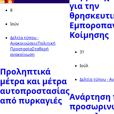
για την
8
θρησκευτι
Εμποροπα
Ιούν
Κοίμησης
Δελτία τύπου -
Ανακοινώσεις
Πολιτική
Προστασία
Σταθερή
31
ανακοίνωση
Ιούλ
Προληπτικά
μέτρα και μέτρα
Δελτία τύπου - Α
αυτοπροστασίας
Ανάρτηση 
από πυρκαγιές
προσωριν