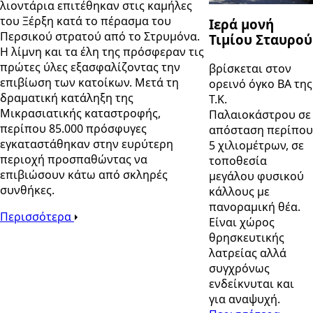
λιοντάρια επιτέθηκαν στις καμήλες
του Ξέρξη κατά το πέρασμα του
Ιερά μονή
Περσικού στρατού από το Στρυμόνα.
Τιμίου Σταυρού
Η λίμνη και τα έλη της πρόσφεραν τις
πρώτες ύλες εξασφαλίζοντας την
βρίσκεται στον
επιβίωση των κατοίκων. Μετά τη
ορεινό όγκο ΒΑ της
δραματική κατάληξη της
Τ.Κ.
Μικρασιατικής καταστροφής,
Παλαιοκάστρου σε
περίπου 85.000 πρόσφυγες
απόσταση περίπου
εγκαταστάθηκαν στην ευρύτερη
5 χιλιομέτρων, σε
περιοχή προσπαθώντας να
τοποθεσία
επιβιώσουν κάτω από σκληρές
μεγάλου φυσικού
συνθήκες.
κάλλους με
πανοραμική θέα.
Περισσότερα
Είναι χώρος
θρησκευτικής
λατρείας αλλά
συγχρόνως
ενδείκνυται και
για αναψυχή.