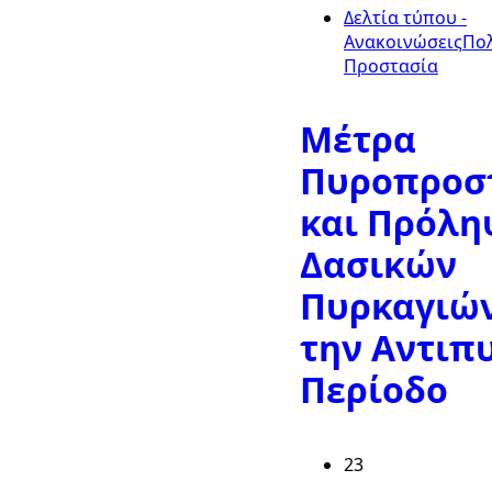
Δελτία τύπου -
Ανακοινώσεις
Πολ
Προστασία
Μέτρα
Πυροπροσ
και Πρόλη
Δασικών
Πυρκαγιών
την Αντιπ
Περίοδο
23