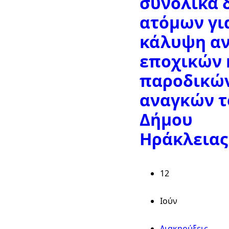
συνολικά δ
ατόμων γι
κάλυψη α
εποχικών 
παροδικώ
αναγκών τ
Δήμου
Ηράκλειας
12
Ιούν
Διακηρύξεις