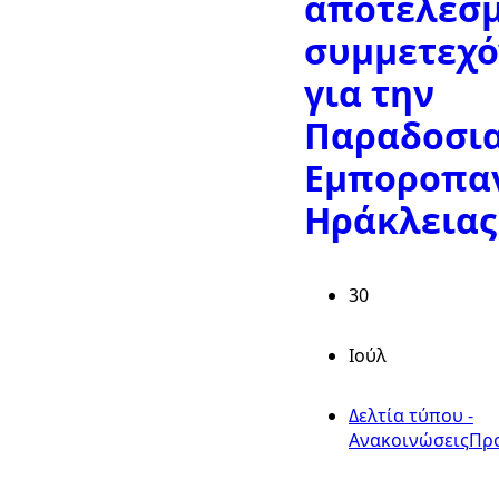
αποτελεσ
συμμετεχ
για την
Παραδοσι
Εμποροπα
Ηράκλειας
30
Ιούλ
Δελτία τύπου -
Ανακοινώσεις
Πρ