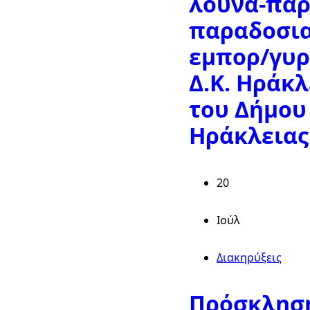
λούνα-παρ
παραδοσι
εμπορ/γυρ
Δ.Κ. Ηράκλ
του Δήμου
Ηράκλειας
20
Ιούλ
Διακηρύξεις
Πρόσκλησ