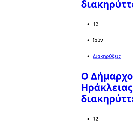
διακηρύττε
12
Ιούν
Διακηρύξεις
Ο Δήμαρχο
Ηράκλειας
διακηρύττε
12