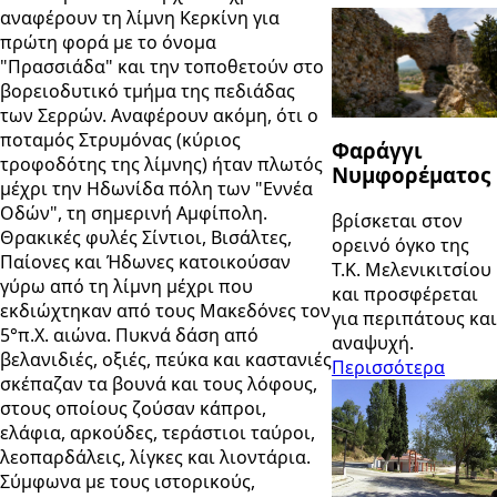
αναφέρουν τη λίμνη Κερκίνη για
πρώτη φορά με το όνομα
"Πρασσιάδα" και την τοποθετούν στο
βορειοδυτικό τμήμα της πεδιάδας
των Σερρών. Αναφέρουν ακόμη, ότι ο
ποταμός Στρυμόνας (κύριος
Φαράγγι
τροφοδότης της λίμνης) ήταν πλωτός
Νυμφορέματος
μέχρι την Ηδωνίδα πόλη των "Εννέα
Οδών", τη σημερινή Αμφίπολη.
βρίσκεται στον
Θρακικές φυλές Σίντιοι, Βισάλτες,
ορεινό όγκο της
Παίονες και Ήδωνες κατοικούσαν
Τ.Κ. Μελενικιτσίου
γύρω από τη λίμνη μέχρι που
και προσφέρεται
εκδιώχτηκαν από τους Μακεδόνες τον
για περιπάτους και
5°π.Χ. αιώνα. Πυκνά δάση από
αναψυχή.
βελανιδιές, οξιές, πεύκα και καστανιές
Περισσότερα
σκέπαζαν τα βουνά και τους λόφους,
στους οποίους ζούσαν κάπροι,
ελάφια, αρκούδες, τεράστιοι ταύροι,
λεοπαρδάλεις, λίγκες και λιοντάρια.
Σύμφωνα με τους ιστορικούς,