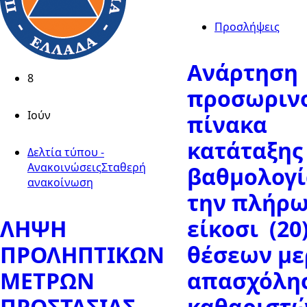
Προσλήψεις
Ανάρτηση
8
προσωριν
Ιούν
πίνακα
κατάταξης
Δελτία τύπου -
Ανακοινώσεις
Σταθερή
βαθμολογί
ανακοίνωση
την πλήρ
ΛΗΨΗ
είκοσι (20
ΠΡΟΛΗΠΤΙΚΩΝ
θέσεων με
ΜΕΤΡΩΝ
απασχόλη
ΠΡΟΣΤΑΣΙΑΣ
καθαριστώ