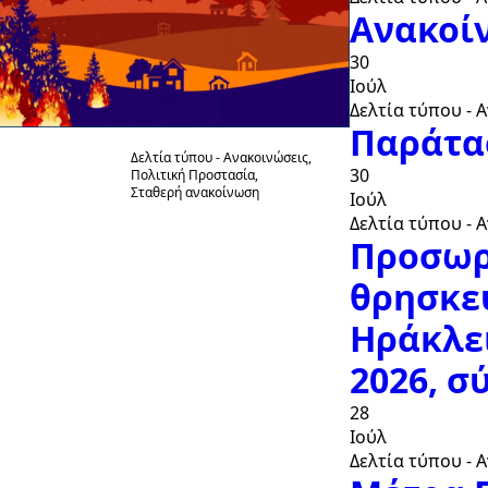
Ανακοίν
30
Ιούλ
Δελτία τύπου - 
Παράτα
Δελτία τύπου - Ανακοινώσεις
8
30
Πολιτική Προστασία
Σταθερή ανακοίνωση
Ιούλ
Ιούν
Προληπτικά
Δελτία τύπου - 
μέτρα και μέτρα
Προσωρ
αυτοπροστασίας
θρησκε
από πυρκαγιές
Ηράκλει
2026, σ
28
Ιούλ
Δελτία τύπου - 