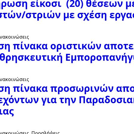
ήρωση είκοσι (20) θέσεων 
τών/στριών με σχέση εργα
Ανακοινώσεις
ση πίνακα οριστικών αποτ
ν θρησκευτική Εμποροπανήγ
Ανακοινώσεις
ση πίνακα προσωρινών απ
εχόντων για την Παραδοσι
ιας
Ανακοινώσεις
Προσλήψεις