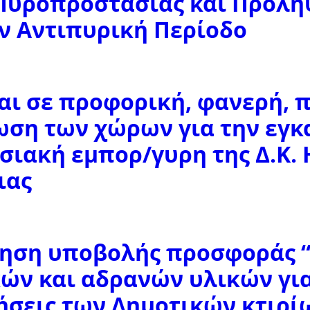
Πυροπροστασίας και Πρόλη
ν Αντιπυρική Περίοδο
αι σε προφορική, φανερή, 
ωση των χώρων για την εγκ
ιακή εμπορ/γυρη της Δ.Κ. 
ιας
ηση υποβολής προσφοράς “
ών και αδρανών υλικών για
σεις των Δημοτικών κτιρίω