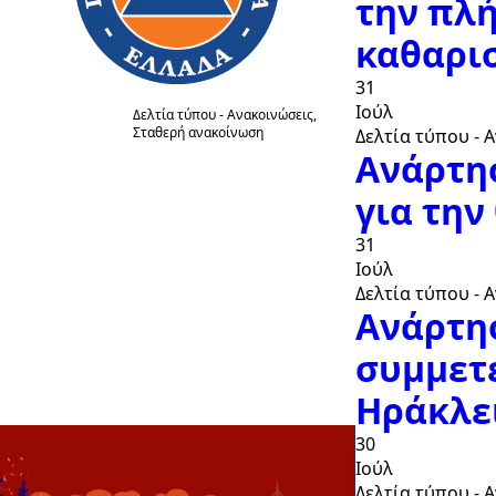
την πλ
καθαρισ
31
Ιούλ
Δελτία τύπου - Ανακοινώσεις
8
Σταθερή ανακοίνωση
Δελτία τύπου - 
ΛΗΨΗ
Ανάρτη
Ιούν
ΠΡΟΛΗΠΤΙΚΩΝ
για τη
ΜΕΤΡΩΝ
ΠΡΟΣΤΑΣΙΑΣ ΑΠΟ
31
ΤΟΥΣ ΚΙΝΔΥΝΟΥΣ
Ιούλ
ΤΩΝ ΠΥΡΚΑΓΙΩΝ
Δελτία τύπου - 
ΚΑΤΑ ΤΗΝ
Ανάρτη
ΤΡΕΧΟΥΣΑ
συμμετ
ΘΕΡΙΝΗ ΠΕΡΙΟΔΟ
Ηράκλε
30
Ιούλ
Δελτία τύπου - 