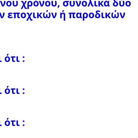
ένου χρόνου, συνολικά δύο
ών εποχικών ή παροδικών
ότι :
ότι :
ότι :