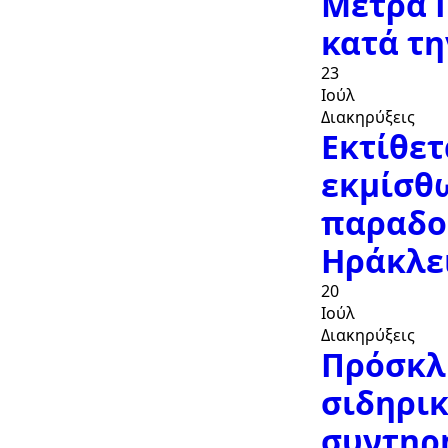
Μέτρα 
κατά τη
23
Ιούλ
Διακηρύξεις
Εκτίθετ
εκμίσθ
παραδοσ
Ηράκλε
20
Ιούλ
Διακηρύξεις
Πρόσκλ
σιδηρικ
συντηρή