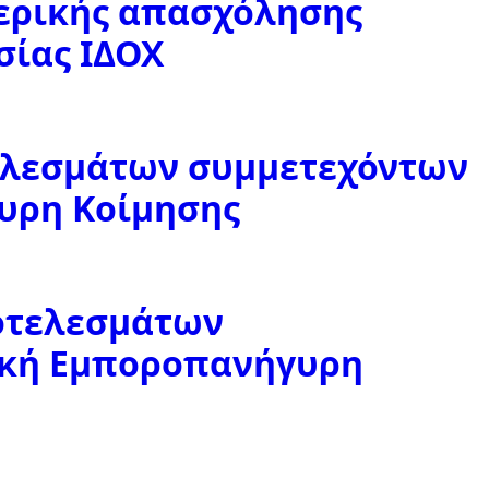
μερικής απασχόλησης
σίας ΙΔΟΧ
ελεσμάτων συμμετεχόντων
υρη Κοίμησης
οτελεσμάτων
ακή Εμποροπανήγυρη