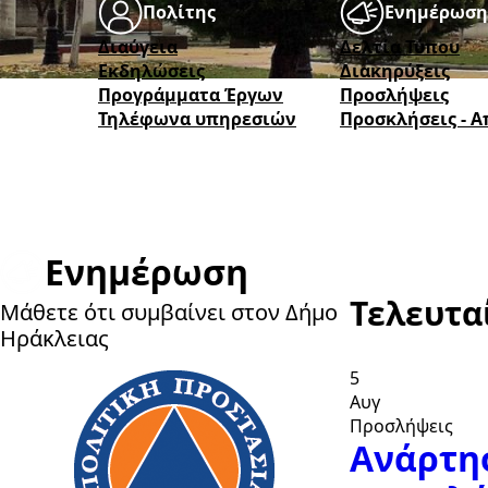
Πολίτης
Ενημέρωση
Διαύγεια
Δελτία Τύπου
Εκδηλώσεις
Διακηρύξεις
Προγράμματα Έργων
Προσλήψεις
Τηλέφωνα υπηρεσιών
Προσκλήσεις - 
Eνημέρωση
Τελευτα
Μάθετε ότι συμβαίνει στον Δήμο
Ηράκλειας
5
Αυγ
Προσλήψεις
Ανάρτησ