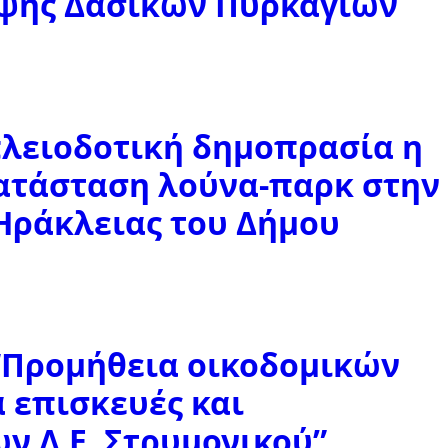
ψης Δασικών Πυρκαγιών
πλειοδοτική δημοπρασία η
ατάσταση λούνα-παρκ στην
Ηράκλειας του Δήμου
Προμήθεια οικοδομικών
 επισκευές και
ν Δ.Ε. Στρυμονικού”