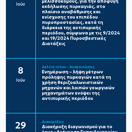
μελισσοκόμους, για την αποφυγή
Ιούν
εκδήλωσης πυρκαγιάς, στο
πλαίσιο αναβάθμισης και
ενίσχυσης του επιπέδου
πυροπροστασίας, κατά τη
διάρκεια της αντιπυρικής
περιόδου, σύμφωνα με τις 9/2024
και 19/2024 Πυροσβεστικές
Διατάξεις
Δελτία τύπου - Ανακοινώσεις
8
Ενημέρωση – λήψη μέτρων
πρόληψης πυρκαγιών κατά τη
Ιούν
χρήση θεριζοαλωνιστικών
μηχανών και λοιπών γεωργικών
μηχανημάτων ενόψει της
αντιπυρικής περιόδου
Διακηρύξεις
29
Διακήρυξη διαγωνισμού για το
έργο «Ανέγερση Εκπαιδευτηρίου