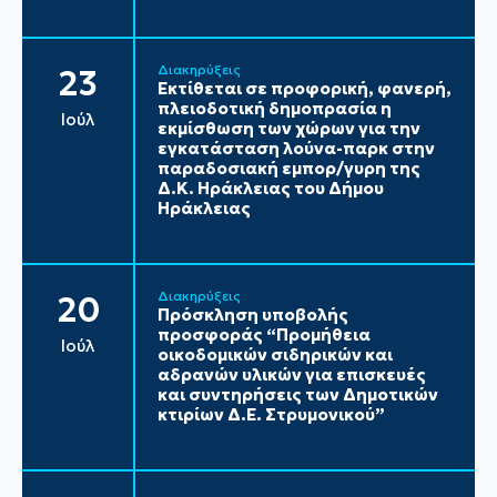
Διακηρύξεις
23
Εκτίθεται σε προφορική, φανερή,
πλειοδοτική δημοπρασία η
Ιούλ
εκμίσθωση των χώρων για την
εγκατάσταση λούνα-παρκ στην
παραδοσιακή εμπορ/γυρη της
Δ.Κ. Ηράκλειας του Δήμου
Ηράκλειας
Διακηρύξεις
20
Πρόσκληση υποβολής
προσφοράς “Προμήθεια
Ιούλ
οικοδομικών σιδηρικών και
αδρανών υλικών για επισκευές
και συντηρήσεις των Δημοτικών
κτιρίων Δ.Ε. Στρυμονικού”