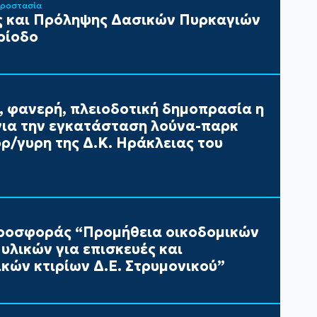
Προστασία
 και Πρόληψης Δασικών Πυρκαγιών
ρίοδο
, φανερή, πλειοδοτική δημοπρασία η
ια την εγκατάσταση λούνα-παρκ
/γυρη της Δ.Κ. Ηράκλειας του
ροσφοράς “Προμήθεια οικοδομικών
υλικών για επισκευές και
κών κτιρίων Δ.Ε. Στρυμονικού”