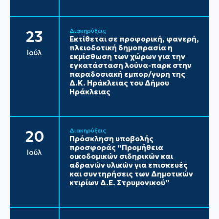
Διακηρύξεις
23
Εκτίθεται σε προφορική, φανερή,
πλειοδοτική δημοπρασία η
Ιούλ
εκμίσθωση των χώρων για την
εγκατάσταση λούνα-παρκ στην
παραδοσιακή εμπορ/γυρη της
Δ.Κ. Ηράκλειας του Δήμου
Ηράκλειας
Διακηρύξεις
20
Πρόσκληση υποβολής
προσφοράς “Προμήθεια
Ιούλ
οικοδομικών σιδηρικών και
αδρανών υλικών για επισκευές
και συντηρήσεις των Δημοτικών
κτιρίων Δ.Ε. Στρυμονικού”