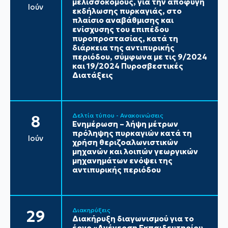
μελισσοκόμους, για την αποφυγή
Ιούν
εκδήλωσης πυρκαγιάς, στο
πλαίσιο αναβάθμισης και
ενίσχυσης του επιπέδου
πυροπροστασίας, κατά τη
διάρκεια της αντιπυρικής
περιόδου, σύμφωνα με τις 9/2024
και 19/2024 Πυροσβεστικές
Διατάξεις
Δελτία τύπου - Ανακοινώσεις
8
Ενημέρωση – λήψη μέτρων
πρόληψης πυρκαγιών κατά τη
Ιούν
χρήση θεριζοαλωνιστικών
μηχανών και λοιπών γεωργικών
μηχανημάτων ενόψει της
αντιπυρικής περιόδου
Διακηρύξεις
29
Διακήρυξη διαγωνισμού για το
έργο «Ανέγερση Εκπαιδευτηρίου