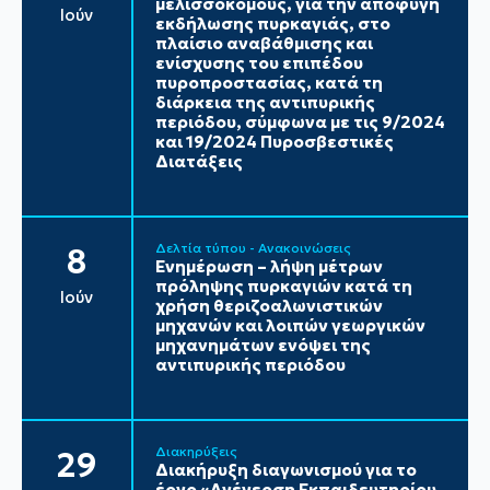
μελισσοκόμους, για την αποφυγή
Ιούν
εκδήλωσης πυρκαγιάς, στο
πλαίσιο αναβάθμισης και
ενίσχυσης του επιπέδου
πυροπροστασίας, κατά τη
διάρκεια της αντιπυρικής
περιόδου, σύμφωνα με τις 9/2024
και 19/2024 Πυροσβεστικές
Διατάξεις
Δελτία τύπου - Ανακοινώσεις
8
Ενημέρωση – λήψη μέτρων
πρόληψης πυρκαγιών κατά τη
Ιούν
χρήση θεριζοαλωνιστικών
μηχανών και λοιπών γεωργικών
μηχανημάτων ενόψει της
αντιπυρικής περιόδου
Διακηρύξεις
29
Διακήρυξη διαγωνισμού για το
έργο «Ανέγερση Εκπαιδευτηρίου