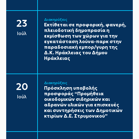
Διακηρύξεις
23
Εκτίθεται σε προφορική, φανερή,
πλειοδοτική δημοπρασία η
Ιούλ
εκμίσθωση των χώρων για την
εγκατάσταση λούνα-παρκ στην
παραδοσιακή εμπορ/γυρη της
Δ.Κ. Ηράκλειας του Δήμου
Ηράκλειας
Διακηρύξεις
20
Πρόσκληση υποβολής
προσφοράς “Προμήθεια
Ιούλ
οικοδομικών σιδηρικών και
αδρανών υλικών για επισκευές
και συντηρήσεις των Δημοτικών
κτιρίων Δ.Ε. Στρυμονικού”