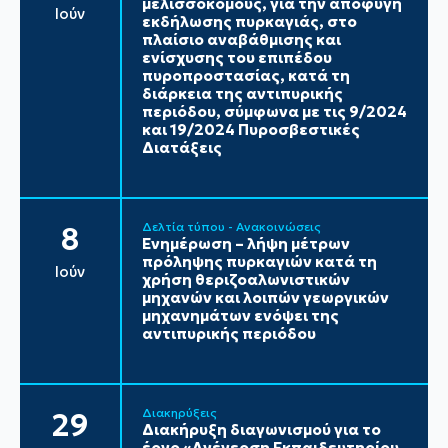
μελισσοκόμους, για την αποφυγή
Ιούν
εκδήλωσης πυρκαγιάς, στο
πλαίσιο αναβάθμισης και
ενίσχυσης του επιπέδου
πυροπροστασίας, κατά τη
διάρκεια της αντιπυρικής
περιόδου, σύμφωνα με τις 9/2024
και 19/2024 Πυροσβεστικές
Διατάξεις
Δελτία τύπου - Ανακοινώσεις
8
Ενημέρωση – λήψη μέτρων
πρόληψης πυρκαγιών κατά τη
Ιούν
χρήση θεριζοαλωνιστικών
μηχανών και λοιπών γεωργικών
μηχανημάτων ενόψει της
αντιπυρικής περιόδου
Διακηρύξεις
29
Διακήρυξη διαγωνισμού για το
έργο «Ανέγερση Εκπαιδευτηρίου