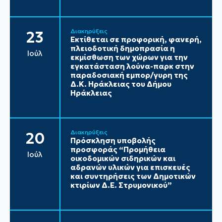
Διακηρύξεις
23
Εκτίθεται σε προφορική, φανερή,
πλειοδοτική δημοπρασία η
Ιούλ
εκμίσθωση των χώρων για την
εγκατάσταση λούνα-παρκ στην
παραδοσιακή εμπορ/γυρη της
Δ.Κ. Ηράκλειας του Δήμου
Ηράκλειας
Διακηρύξεις
20
Πρόσκληση υποβολής
προσφοράς “Προμήθεια
Ιούλ
οικοδομικών σιδηρικών και
αδρανών υλικών για επισκευές
και συντηρήσεις των Δημοτικών
κτιρίων Δ.Ε. Στρυμονικού”