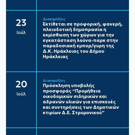
Διακηρύξεις
23
Εκτίθεται σε προφορική, φανερή,
πλειοδοτική δημοπρασία η
Ιούλ
εκμίσθωση των χώρων για την
εγκατάσταση λούνα-παρκ στην
παραδοσιακή εμπορ/γυρη της
Δ.Κ. Ηράκλειας του Δήμου
Ηράκλειας
Διακηρύξεις
20
Πρόσκληση υποβολής
προσφοράς “Προμήθεια
Ιούλ
οικοδομικών σιδηρικών και
αδρανών υλικών για επισκευές
και συντηρήσεις των Δημοτικών
κτιρίων Δ.Ε. Στρυμονικού”