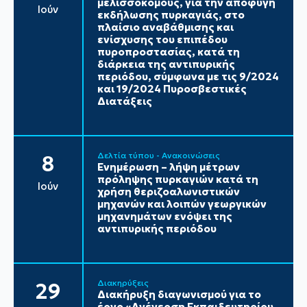
μελισσοκόμους, για την αποφυγή
Ιούν
εκδήλωσης πυρκαγιάς, στο
πλαίσιο αναβάθμισης και
ενίσχυσης του επιπέδου
πυροπροστασίας, κατά τη
διάρκεια της αντιπυρικής
περιόδου, σύμφωνα με τις 9/2024
και 19/2024 Πυροσβεστικές
Διατάξεις
Δελτία τύπου - Ανακοινώσεις
8
Ενημέρωση – λήψη μέτρων
πρόληψης πυρκαγιών κατά τη
Ιούν
χρήση θεριζοαλωνιστικών
μηχανών και λοιπών γεωργικών
μηχανημάτων ενόψει της
αντιπυρικής περιόδου
Διακηρύξεις
29
Διακήρυξη διαγωνισμού για το
έργο «Ανέγερση Εκπαιδευτηρίου