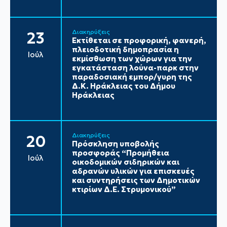
Διακηρύξεις
23
Εκτίθεται σε προφορική, φανερή,
πλειοδοτική δημοπρασία η
Ιούλ
εκμίσθωση των χώρων για την
εγκατάσταση λούνα-παρκ στην
παραδοσιακή εμπορ/γυρη της
Δ.Κ. Ηράκλειας του Δήμου
Ηράκλειας
Διακηρύξεις
20
Πρόσκληση υποβολής
προσφοράς “Προμήθεια
Ιούλ
οικοδομικών σιδηρικών και
αδρανών υλικών για επισκευές
και συντηρήσεις των Δημοτικών
κτιρίων Δ.Ε. Στρυμονικού”