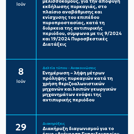
μελισσοκόμους, για την αποφυγή
Ιούν
εκδήλωσης πυρκαγιάς, στο
πλαίσιο αναβάθμισης και
ενίσχυσης του επιπέδου
πυροπροστασίας, κατά τη
διάρκεια της αντιπυρικής
περιόδου, σύμφωνα με τις 9/2024
και 19/2024 Πυροσβεστικές
Διατάξεις
Δελτία τύπου - Ανακοινώσεις
8
Ενημέρωση – λήψη μέτρων
πρόληψης πυρκαγιών κατά τη
Ιούν
χρήση θεριζοαλωνιστικών
μηχανών και λοιπών γεωργικών
μηχανημάτων ενόψει της
αντιπυρικής περιόδου
Διακηρύξεις
29
Διακήρυξη διαγωνισμού για το
έργο «Ανέγερση Εκπαιδευτηρίου