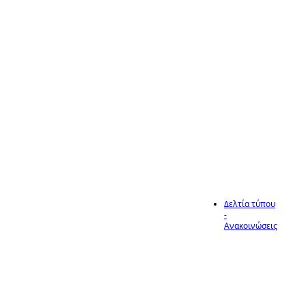
Δήμου
Ηράκλειας,
διάρκειας 3
ημερών, από τις
29-05-2026 έως
30-05-2026,
σύμφωνα με τις
διατάξεις του
Ν.4849/2021
Δελτία τύπου
-
13
Ανακοινώσεις
Έναρξη
Εγγραφών και
Επανεγγραφών
Μάι
στους
Δημοτικούς