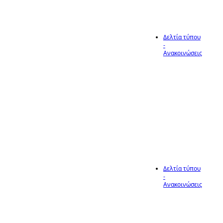
Δελτία τύπου
-
8
Ανακοινώσεις
Μέτρα
προστασίας
από τα
Μάι
κουνούπια
Δελτία τύπου
-
28
Ανακοινώσεις
Ενημέρωση
σχετικά με τον
καθαρισμό
Απρ