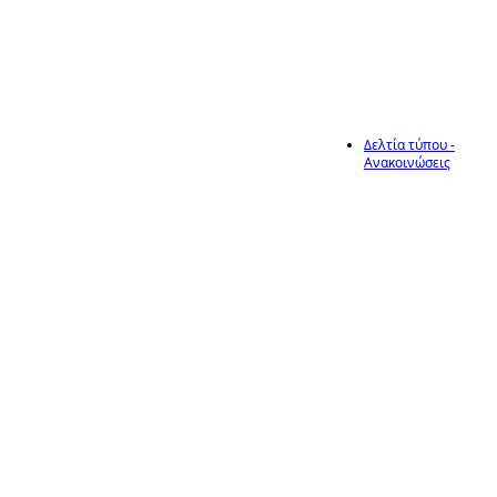
Δελτία τύπου -
Ανακοινώσεις
8
Λήψη
προληπτικών
μέτρων από
μελισσοκόμους,
Ιούν
για την αποφυγή
εκδήλωσης
πυρκαγιάς, στο
πλαίσιο
αναβάθμισης και
ενίσχυσης του
επιπέδου
πυροπροστασίας,
κατά τη διάρκεια
της αντιπυρικής
περιόδου,
σύμφωνα με τις