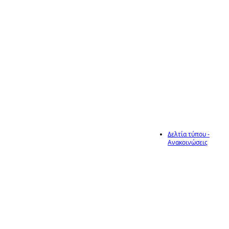
οικοπέδων και
λοιπών
ακαλύπτων
χώρων,
σύμφωνα με
τον νέο Ν.
5281/26
Δελτία τύπου -
Ανακοινώσεις
21
Ανακοίνωση
έναρξης υποβολής
αιτήσεων για τις
Βραχυχρόνια
Απρ
Αγορά Σκοτούσσας
(Εμποροπανήγυρη)
του Δήμου
Ηράκλειας, έτους