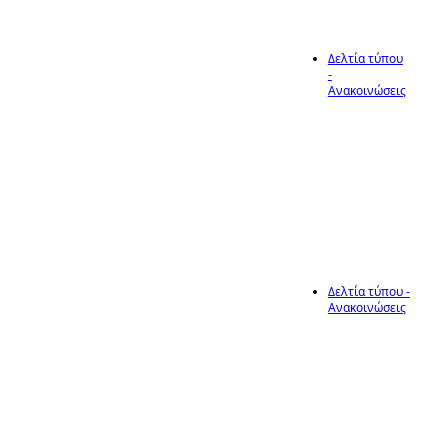
Δελτία τύπου
-
30
Ανακοινώσεις
Παράταση
Προκήρυξης
Ιούλ
Δελτία τύπου -
Ανακοινώσεις
30
Προσωρινός
Πίνακας
δικαιούχων
συμμετοχής στη
Ιούλ
θρησκευτική
Εμποροπανήγυρη
Αμμουδιάς του