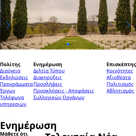
Πολίτης
Ενημέρωση
Επισκέπτης
Διαύγεια
Δελτία Τύπου
Κοινότητες
Εκδηλώσεις
Διακηρύξεις
Αξιοθέατα
Προγράμματα
Προσλήψεις
Πολιτισμός
Έργων
Προσκλήσεις - Αποφάσεις
Αθλητισμός
Τηλέφωνα
Συλλογικών Οργάνων
υπηρεσιών
Eνημέρωση
Μάθετε ότι