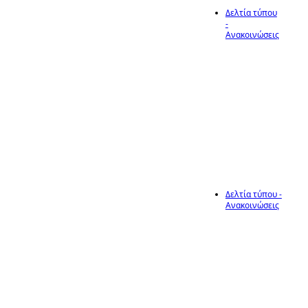
Δελτία τύπου
-
15
Ανακοινώσεις
Σχέδιο
διαχείρισης
ζώων
Μάι
συντροφιάς
Δελτία τύπου -
Ανακοινώσεις
15
Προσωρινός
Πίνακας
δικαιούχων
συμμετοχής στη
Μάι
θρησκευτική
Εμποροπανήγυρη
Βαλτερού του