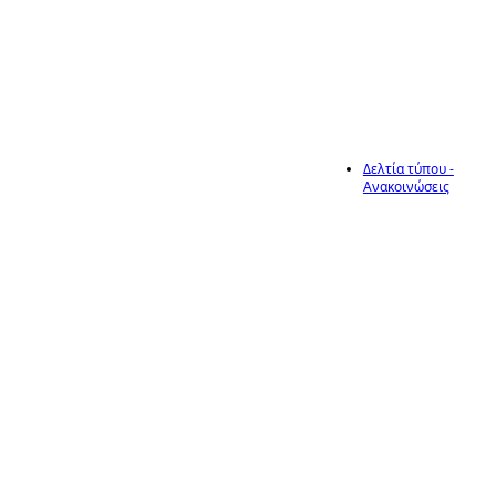
2026
Δελτία τύπου -
Ανακοινώσεις
21
Ανακοίνωση
έναρξης υποβολής
αιτήσεων για τις
Βραχυχρόνια
Απρ
Αγορά Καρπερής
(Εμποροπανήγυρη)
του Δήμου
Ηράκλειας, έτους
2026