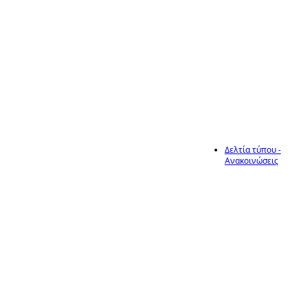
9/2024 και
19/2024
Πυροσβεστικές
Διατάξεις
Δελτία τύπου -
Ανακοινώσεις
8
Ενημέρωση – λήψη
μέτρων πρόληψης
πυρκαγιών κατά τη
χρήση
Ιούν
θεριζοαλωνιστικών
μηχανών και
λοιπών γεωργικών
μηχανημάτων
ενόψει της
αντιπυρικής
περιόδου