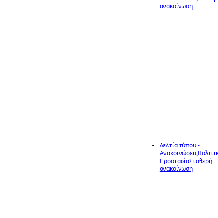
8
ανακοίνωση
ΛΗΨΗ ΠΡΟΛΗΠΤΙΚΩ
ΜΕΤΡΩΝ ΠΡΟΣΤΑΣΙΑ
ΑΠΟ ΤΟΥΣ
Ιούν
ΚΙΝΔΥΝΟΥΣ ΤΩΝ
ΠΥΡΚΑΓΙΩΝ ΚΑΤΑ ΤΗ
ΤΡΕΧΟΥΣΑ ΘΕΡΙΝΗ
ΠΕΡΙΟΔΟ
Δελτία τύπου -
Ανακοινώσεις
Πολιτι
8
Προστασία
Σταθερή
ανακοίνωση
Προληπτικά μέτρα
και μέτρα
Ιούν
αυτοπροστασίας απ
πυρκαγιές