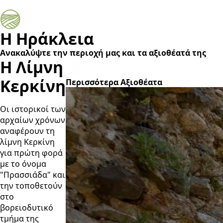
Η Ηράκλεια
Ανακαλύψτε την περιοχή μας και τα αξιοθέατά της
Η Λίμνη
Κερκίνη
Περισσότερα Αξιοθέατα
Οι ιστορικοί των
αρχαίων χρόνων
Περισσότερα
αναφέρουν τη
λίμνη Κερκίνη
για πρώτη φορά
με το όνομα
"Πρασσιάδα" και
την τοποθετούν
στο
βορειοδυτικό
τμήμα της