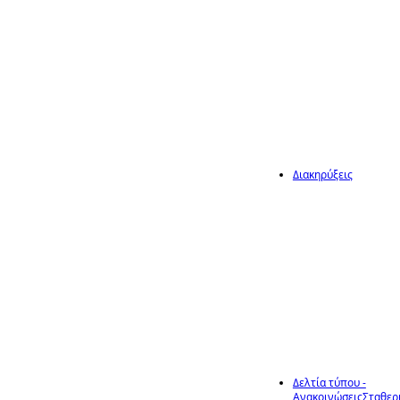
Ηράκλειας
διακηρύττει ότι
:
Ιούν
Διακηρύξεις
12
Ο Δήμαρχος
Ηράκλειας
διακηρύττει ότι
:
Ιούν
Δελτία τύπου -
Ανακοινώσεις
Σταθερ