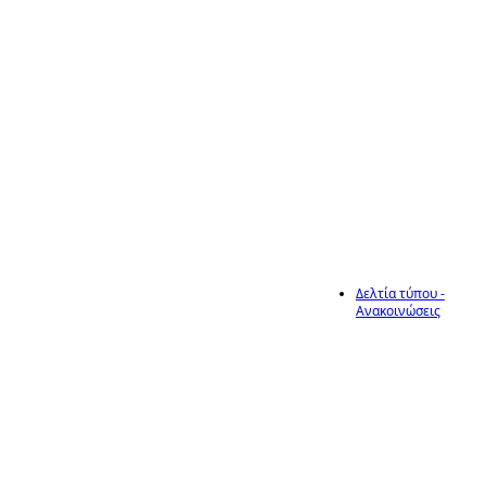
αιτήσεων για τις
Βραχυχρόνια
Απρ
Αγορά Αμμουδιάς
(Εμποροπανήγυρη)
του Δήμου
Ηράκλειας, έτους
2026
Δελτία τύπου -
Ανακοινώσεις
21
Ανακοίνωση
έναρξης υποβολής
αιτήσεων για τις
Βραχυχρόνια
Απρ
Αγορά Κοίμησης
(Εμποροπανήγυρη)
του Δήμου
Ηράκλειας, έτους