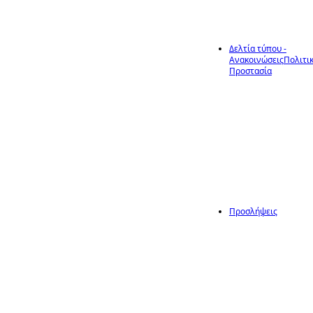
Δελτία τύπου -
Ανακοινώσεις
Πολιτι
17
Προστασία
Ασπίδα Προστασίας
στην Κλιματική Κρίσ
Ιούλ
Προσλήψεις
17
Ο Δήμος
Ηράκλειας
ανακοινώνει
την πρόσληψη,
με σύμβαση
Ιούλ
εργασίας
ιδιωτικού