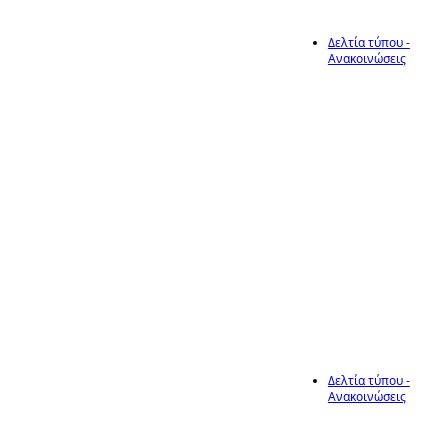
Δελτία τύπου -
Ανακοινώσεις
21
Ανακοίνωση
έναρξης υποβολής
αιτήσεων για τις
Βραχυχρόνια
Απρ
Αγορά Ηράκλειας
(Εμποροπανήγυρη)
του Δήμου
Ηράκλειας, έτους
2026
Δελτία τύπου -
Ανακοινώσεις
21
Ανακοίνωση
έναρξης υποβολής