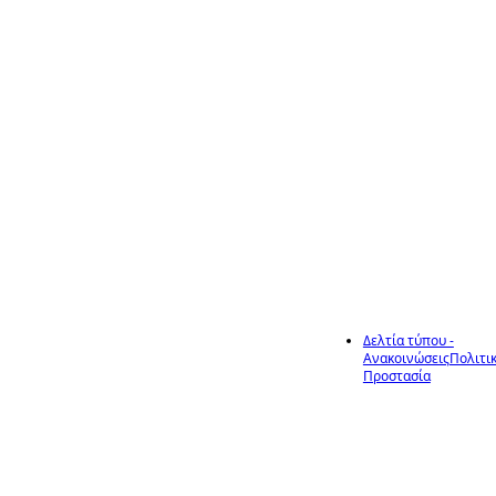
Δήμου
Ηράκλειας,
διάρκειας 4
ημερών, από τις
27-08-2026 έως
30-08-2026,
σύμφωνα με τις
διατάξεις του
Ν.4849/2021
Δελτία τύπου -
Ανακοινώσεις
Πολιτι
28
Προστασία
Μέτρα
Πυροπροστασίας και
Πρόληψης Δασικών
Ιούλ
Πυρκαγιών κατά την
Αντιπυρική Περίοδο