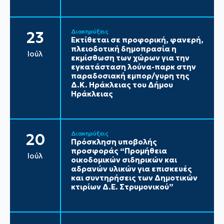
Διακηρύξεις
23
Εκτίθεται σε προφορική, φανερή,
πλειοδοτική δημοπρασία η
Ιούλ
εκμίσθωση των χώρων για την
εγκατάσταση λούνα-παρκ στην
παραδοσιακή εμπορ/γυρη της
Δ.Κ. Ηράκλειας του Δήμου
Ηράκλειας
Διακηρύξεις
20
Πρόσκληση υποβολής
προσφοράς “Προμήθεια
Ιούλ
οικοδομικών σιδηρικών και
αδρανών υλικών για επισκευές
και συντηρήσεις των Δημοτικών
κτιρίων Δ.Ε. Στρυμονικού”