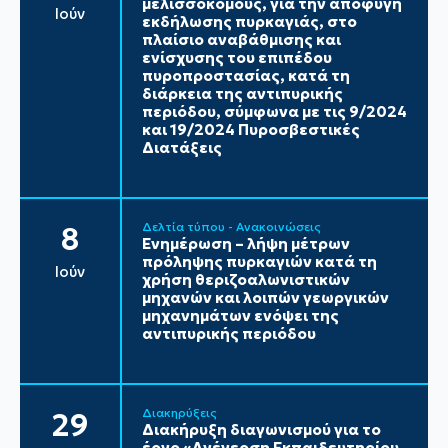
μελισσοκόμους, για την αποφυγή
Ιούν
εκδήλωσης πυρκαγιάς, στο
πλαίσιο αναβάθμισης και
ενίσχυσης του επιπέδου
πυροπροστασίας, κατά τη
διάρκεια της αντιπυρικής
περιόδου, σύμφωνα με τις 9/2024
και 19/2024 Πυροσβεστικές
Διατάξεις
Δελτία τύπου - Ανακοινώσεις
8
Ενημέρωση – λήψη μέτρων
πρόληψης πυρκαγιών κατά τη
Ιούν
χρήση θεριζοαλωνιστικών
μηχανών και λοιπών γεωργικών
μηχανημάτων ενόψει της
αντιπυρικής περιόδου
Διακηρύξεις
29
Διακήρυξη διαγωνισμού για το
έργο «Ανέγερση Εκπαιδευτηρίου