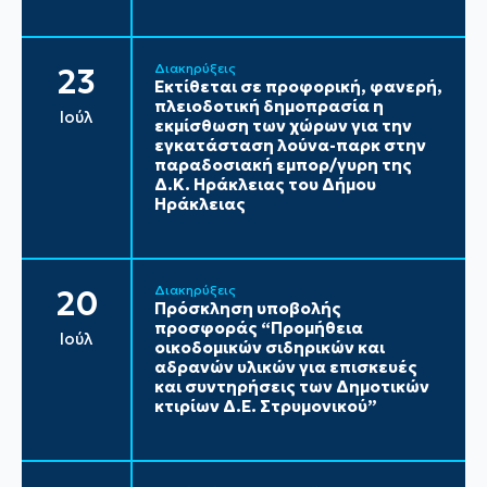
Διακηρύξεις
23
Εκτίθεται σε προφορική, φανερή,
πλειοδοτική δημοπρασία η
Ιούλ
εκμίσθωση των χώρων για την
εγκατάσταση λούνα-παρκ στην
παραδοσιακή εμπορ/γυρη της
Δ.Κ. Ηράκλειας του Δήμου
Ηράκλειας
Διακηρύξεις
20
Πρόσκληση υποβολής
προσφοράς “Προμήθεια
Ιούλ
οικοδομικών σιδηρικών και
αδρανών υλικών για επισκευές
και συντηρήσεις των Δημοτικών
κτιρίων Δ.Ε. Στρυμονικού”