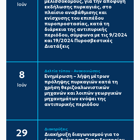
μελισσοκόμους, για την αποφυγή
Ιούν
εκδήλωσης πυρκαγιάς, στο
πλαίσιο αναβάθμισης και
ενίσχυσης του επιπέδου
πυροπροστασίας, κατά τη
διάρκεια της αντιπυρικής
περιόδου, σύμφωνα με τις 9/2024
και 19/2024 Πυροσβεστικές
Διατάξεις
Δελτία τύπου - Ανακοινώσεις
8
Ενημέρωση – λήψη μέτρων
πρόληψης πυρκαγιών κατά τη
Ιούν
χρήση θεριζοαλωνιστικών
μηχανών και λοιπών γεωργικών
μηχανημάτων ενόψει της
αντιπυρικής περιόδου
Διακηρύξεις
29
Διακήρυξη διαγωνισμού για το
έργο «Ανέγερση Εκπαιδευτηρίου