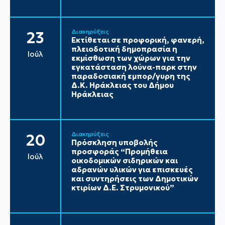
Διακηρύξεις
23
Εκτίθεται σε προφορική, φανερή,
πλειοδοτική δημοπρασία η
Ιούλ
εκμίσθωση των χώρων για την
εγκατάσταση λούνα-παρκ στην
παραδοσιακή εμπορ/γυρη της
Δ.Κ. Ηράκλειας του Δήμου
Ηράκλειας
Διακηρύξεις
20
Πρόσκληση υποβολής
προσφοράς “Προμήθεια
Ιούλ
οικοδομικών σιδηρικών και
αδρανών υλικών για επισκευές
και συντηρήσεις των Δημοτικών
κτιρίων Δ.Ε. Στρυμονικού”