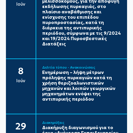
μελισσοκόμους, για την αποφυγή
Ιούν
εκδήλωσης πυρκαγιάς, στο
πλαίσιο αναβάθμισης και
ενίσχυσης του επιπέδου
πυροπροστασίας, κατά τη
διάρκεια της αντιπυρικής
περιόδου, σύμφωνα με τις 9/2024
και 19/2024 Πυροσβεστικές
Διατάξεις
Δελτία τύπου - Ανακοινώσεις
8
Ενημέρωση – λήψη μέτρων
πρόληψης πυρκαγιών κατά τη
Ιούν
χρήση θεριζοαλωνιστικών
μηχανών και λοιπών γεωργικών
μηχανημάτων ενόψει της
αντιπυρικής περιόδου
Διακηρύξεις
29
Διακήρυξη διαγωνισμού για το
έργο «Ανέγερση Εκπαιδευτηρίου