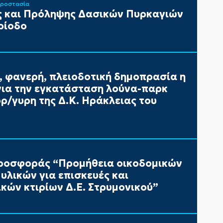
Προστασία
 και Πρόληψης Δασικών Πυρκαγιών
ρίοδο
, φανερή, πλειοδοτική δημοπρασία η
ια την εγκατάσταση λούνα-παρκ
/γυρη της Δ.Κ. Ηράκλειας του
ροσφοράς “Προμήθεια οικοδομικών
υλικών για επισκευές και
κών κτιρίων Δ.Ε. Στρυμονικού”