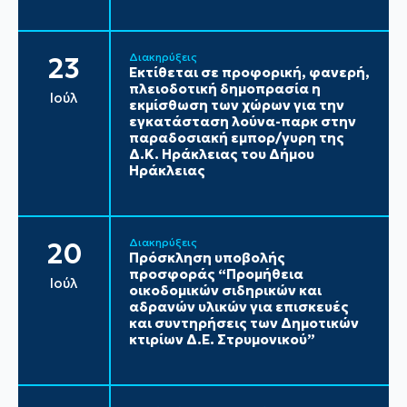
Διακηρύξεις
23
Εκτίθεται σε προφορική, φανερή,
πλειοδοτική δημοπρασία η
Ιούλ
εκμίσθωση των χώρων για την
εγκατάσταση λούνα-παρκ στην
παραδοσιακή εμπορ/γυρη της
Δ.Κ. Ηράκλειας του Δήμου
Ηράκλειας
Διακηρύξεις
20
Πρόσκληση υποβολής
προσφοράς “Προμήθεια
Ιούλ
οικοδομικών σιδηρικών και
αδρανών υλικών για επισκευές
και συντηρήσεις των Δημοτικών
κτιρίων Δ.Ε. Στρυμονικού”