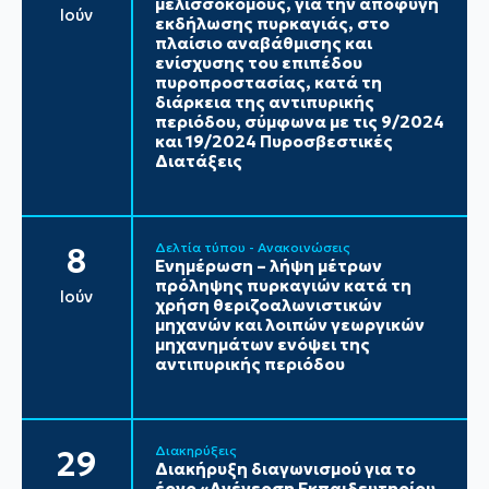
μελισσοκόμους, για την αποφυγή
Ιούν
εκδήλωσης πυρκαγιάς, στο
πλαίσιο αναβάθμισης και
ενίσχυσης του επιπέδου
πυροπροστασίας, κατά τη
διάρκεια της αντιπυρικής
περιόδου, σύμφωνα με τις 9/2024
και 19/2024 Πυροσβεστικές
Διατάξεις
Δελτία τύπου - Ανακοινώσεις
8
Ενημέρωση – λήψη μέτρων
πρόληψης πυρκαγιών κατά τη
Ιούν
χρήση θεριζοαλωνιστικών
μηχανών και λοιπών γεωργικών
μηχανημάτων ενόψει της
αντιπυρικής περιόδου
Διακηρύξεις
29
Διακήρυξη διαγωνισμού για το
έργο «Ανέγερση Εκπαιδευτηρίου