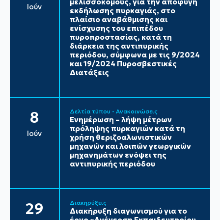
μελισσοκόμους, για την αποφυγή
Ιούν
εκδήλωσης πυρκαγιάς, στο
πλαίσιο αναβάθμισης και
ενίσχυσης του επιπέδου
πυροπροστασίας, κατά τη
διάρκεια της αντιπυρικής
περιόδου, σύμφωνα με τις 9/2024
και 19/2024 Πυροσβεστικές
Διατάξεις
Δελτία τύπου - Ανακοινώσεις
8
Ενημέρωση – λήψη μέτρων
πρόληψης πυρκαγιών κατά τη
Ιούν
χρήση θεριζοαλωνιστικών
μηχανών και λοιπών γεωργικών
μηχανημάτων ενόψει της
αντιπυρικής περιόδου
Διακηρύξεις
29
Διακήρυξη διαγωνισμού για το
έργο «Ανέγερση Εκπαιδευτηρίου