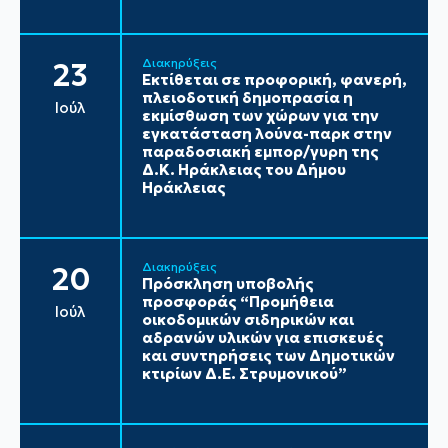
Διακηρύξεις
23
Εκτίθεται σε προφορική, φανερή,
πλειοδοτική δημοπρασία η
Ιούλ
εκμίσθωση των χώρων για την
εγκατάσταση λούνα-παρκ στην
παραδοσιακή εμπορ/γυρη της
Δ.Κ. Ηράκλειας του Δήμου
Ηράκλειας
Διακηρύξεις
20
Πρόσκληση υποβολής
προσφοράς “Προμήθεια
Ιούλ
οικοδομικών σιδηρικών και
αδρανών υλικών για επισκευές
και συντηρήσεις των Δημοτικών
κτιρίων Δ.Ε. Στρυμονικού”