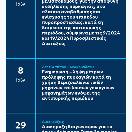
μελισσοκόμους, για την αποφυγή
Ιούν
εκδήλωσης πυρκαγιάς, στο
πλαίσιο αναβάθμισης και
ενίσχυσης του επιπέδου
πυροπροστασίας, κατά τη
διάρκεια της αντιπυρικής
περιόδου, σύμφωνα με τις 9/2024
και 19/2024 Πυροσβεστικές
Διατάξεις
Δελτία τύπου - Ανακοινώσεις
8
Ενημέρωση – λήψη μέτρων
πρόληψης πυρκαγιών κατά τη
Ιούν
χρήση θεριζοαλωνιστικών
μηχανών και λοιπών γεωργικών
μηχανημάτων ενόψει της
αντιπυρικής περιόδου
Διακηρύξεις
29
Διακήρυξη διαγωνισμού για το
έργο «Ανέγερση Εκπαιδευτηρίου