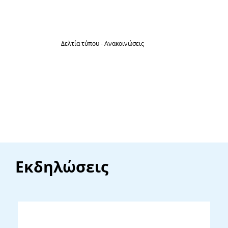
τις διατάξεις του Ν.4849/2021
Δελτία τύπου - Ανακοινώσεις
13
Έναρξη Εγγραφών και Επανεγγραφών
στους Δημοτικούς Παιδικούς Σταθμούς
Μάι
Δήμου Ηράκλειας για το Σχολικό Έτος
2026-2027
Εκδηλώσεις