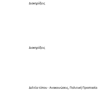
Διακηρύξεις
23
Εκτίθεται σε προφορική, φανερή,
πλειοδοτική δημοπρασία η εκμίσθωση
Ιούλ
των χώρων για την εγκατάσταση
λούνα-παρκ στην παραδοσιακή εμπορ/
γυρη της Δ.Κ. Ηράκλειας του Δήμου
Ηράκλειας
Διακηρύξεις
20
Πρόσκληση υποβολής προσφοράς
“Προμήθεια οικοδομικών σιδηρικών και
Ιούλ
αδρανών υλικών για επισκευές και
συντηρήσεις των Δημοτικών κτιρίων
Δ.Ε. Στρυμονικού”
Δελτία τύπου - Ανακοινώσεις
Πολιτική Προστασία
17
Ασπίδα Προστασίας στην Κλιματική
Κρίση
Ιούλ