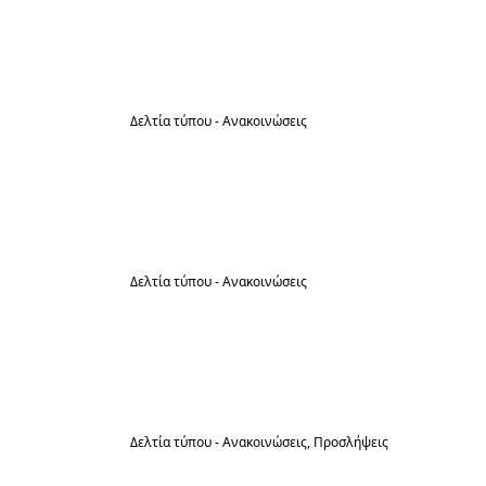
απασχόλησης καθαριστών/στριών με
σχέση εργασίας ΙΔΟΧ
Δελτία τύπου - Ανακοινώσεις
31
Ανάρτηση πίνακα οριστικών
αποτελεσμάτων συμμετεχόντων για την
Ιούλ
θρησκευτική Εμποροπανήγυρη
Κοίμησης
Δελτία τύπου - Ανακοινώσεις
31
Ανάρτηση πίνακα προσωρινών
αποτελεσμάτων συμμετεχόντων για την
Ιούλ
Παραδοσιακή Εμποροπανήγυρη
Ηράκλειας
Δελτία τύπου - Ανακοινώσεις
Προσλήψεις
30
Ανακοίνωση για πίνακα ΣΟΧ1/2026