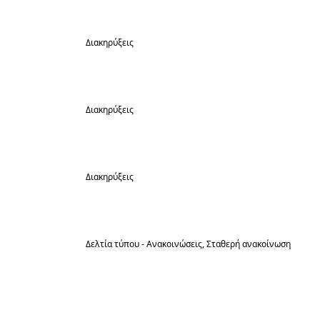
Ιούν
Διακηρύξεις
12
Ο Δήμαρχος Ηράκλειας διακηρύττει ότι :
Ιούν
Διακηρύξεις
12
Ο Δήμαρχος Ηράκλειας διακηρύττει ότι :
Ιούν
Διακηρύξεις
12
Ο Δήμαρχος Ηράκλειας διακηρύττει ότι :
Ιούν
Δελτία τύπου - Ανακοινώσεις
Σταθερή ανακοίνωση
8
ΛΗΨΗ ΠΡΟΛΗΠΤΙΚΩΝ ΜΕΤΡΩΝ
ΠΡΟΣΤΑΣΙΑΣ ΑΠΟ ΤΟΥΣ ΚΙΝΔΥΝΟΥΣ ΤΩΝ
Ιούν
ΠΥΡΚΑΓΙΩΝ ΚΑΤΑ ΤΗΝ ΤΡΕΧΟΥΣΑ ΘΕΡΙΝΗ
ΠΕΡΙΟΔΟ