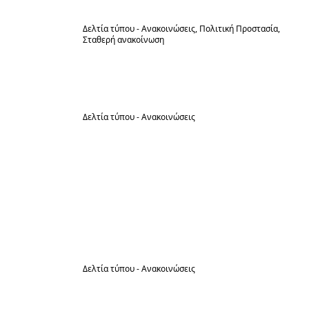
Δελτία τύπου - Ανακοινώσεις
Πολιτική Προστασία
8
Σταθερή ανακοίνωση
Προληπτικά μέτρα και μέτρα
Ιούν
αυτοπροστασίας από πυρκαγιές
Δελτία τύπου - Ανακοινώσεις
8
Λήψη προληπτικών μέτρων από
μελισσοκόμους, για την αποφυγή
Ιούν
εκδήλωσης πυρκαγιάς, στο πλαίσιο
αναβάθμισης και ενίσχυσης του
επιπέδου πυροπροστασίας, κατά τη
διάρκεια της αντιπυρικής περιόδου,
σύμφωνα με τις 9/2024 και 19/2024
Πυροσβεστικές Διατάξεις
Δελτία τύπου - Ανακοινώσεις
8
Ενημέρωση – λήψη μέτρων πρόληψης
πυρκαγιών κατά τη χρήση
Ιούν
θεριζοαλωνιστικών μηχανών και