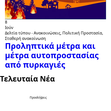
8
Ιούν
Δελτία τύπου - Ανακοινώσεις
Πολιτική Προστασία
Σταθερή ανακοίνωση
Προληπτικά μέτρα και
μέτρα αυτοπροστασίας
από πυρκαγιές
Τελευταία Νέα
Προσλήψεις
5
Ανάρτηση προσωρινού πίνακα
κατάταξης και βαθμολογίας για την
Αυγ
πλήρωση είκοσι (20) θέσεων μερικής