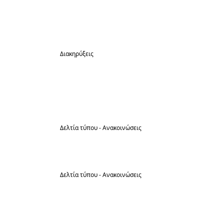
λοιπών γεωργικών μηχανημάτων
ενόψει της αντιπυρικής περιόδου
Διακηρύξεις
29
Διακήρυξη διαγωνισμού για το έργο
«Ανέγερση Εκπαιδευτηρίου
Μάι
Νηπιαγωγείου Κοίμησης Δήμου
Ηράκλειας»
Δελτία τύπου - Ανακοινώσεις
15
Σχέδιο διαχείρισης ζώων συντροφιάς
Μάι
Δελτία τύπου - Ανακοινώσεις
15
Προσωρινός Πίνακας δικαιούχων
συμμετοχής στη θρησκευτική
Μάι
Εμποροπανήγυρη Βαλτερού του Δήμου
Ηράκλειας, διάρκειας 3 ημερών, από τις
29-05-2026 έως 30-05-2026, σύμφωνα με