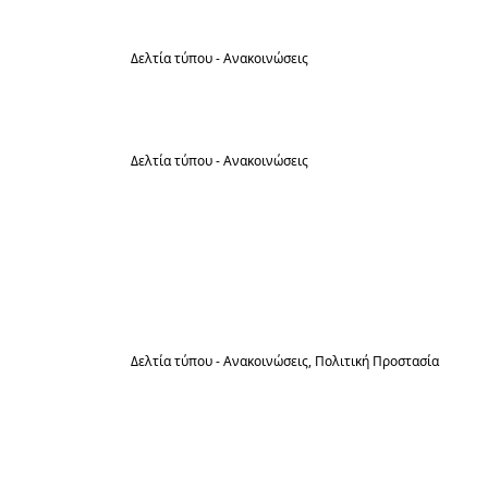
Ιούλ
Δελτία τύπου - Ανακοινώσεις
30
Παράταση Προκήρυξης
Ιούλ
Δελτία τύπου - Ανακοινώσεις
30
Προσωρινός Πίνακας δικαιούχων
συμμετοχής στη θρησκευτική
Ιούλ
Εμποροπανήγυρη Αμμουδιάς του Δήμου
Ηράκλειας, διάρκειας 4 ημερών, από τις
27-08-2026 έως 30-08-2026, σύμφωνα με
τις διατάξεις του Ν.4849/2021
Δελτία τύπου - Ανακοινώσεις
Πολιτική Προστασία
28
Μέτρα Πυροπροστασίας και Πρόληψης
Δασικών Πυρκαγιών κατά την
Ιούλ
Αντιπυρική Περίοδο