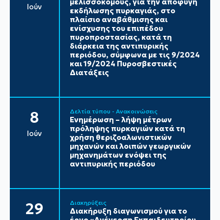
μελισσοκόμους, για την αποφυγή
Ιούν
εκδήλωσης πυρκαγιάς, στο
πλαίσιο αναβάθμισης και
ενίσχυσης του επιπέδου
πυροπροστασίας, κατά τη
διάρκεια της αντιπυρικής
περιόδου, σύμφωνα με τις 9/2024
και 19/2024 Πυροσβεστικές
Διατάξεις
Δελτία τύπου - Ανακοινώσεις
8
Ενημέρωση – λήψη μέτρων
πρόληψης πυρκαγιών κατά τη
Ιούν
χρήση θεριζοαλωνιστικών
μηχανών και λοιπών γεωργικών
μηχανημάτων ενόψει της
αντιπυρικής περιόδου
Διακηρύξεις
29
Διακήρυξη διαγωνισμού για το
έργο «Ανέγερση Εκπαιδευτηρίου