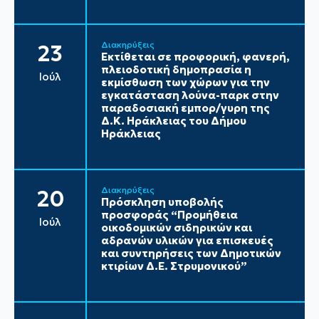
Διακηρύξεις
23
Εκτίθεται σε προφορική, φανερή,
πλειοδοτική δημοπρασία η
Ιούλ
εκμίσθωση των χώρων για την
εγκατάσταση λούνα-παρκ στην
παραδοσιακή εμπορ/γυρη της
Δ.Κ. Ηράκλειας του Δήμου
Ηράκλειας
Διακηρύξεις
20
Πρόσκληση υποβολής
προσφοράς “Προμήθεια
Ιούλ
οικοδομικών σιδηρικών και
αδρανών υλικών για επισκευές
και συντηρήσεις των Δημοτικών
κτιρίων Δ.Ε. Στρυμονικού”