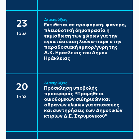
Διακηρύξεις
23
Εκτίθεται σε προφορική, φανερή,
πλειοδοτική δημοπρασία η
Ιούλ
εκμίσθωση των χώρων για την
εγκατάσταση λούνα-παρκ στην
παραδοσιακή εμπορ/γυρη της
Δ.Κ. Ηράκλειας του Δήμου
Ηράκλειας
Διακηρύξεις
20
Πρόσκληση υποβολής
προσφοράς “Προμήθεια
Ιούλ
οικοδομικών σιδηρικών και
αδρανών υλικών για επισκευές
και συντηρήσεις των Δημοτικών
κτιρίων Δ.Ε. Στρυμονικού”