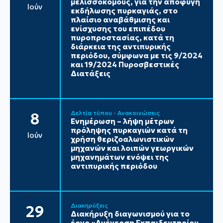
μελισσοκόμους, για την αποφυγή
Ιούν
εκδήλωσης πυρκαγιάς, στο
πλαίσιο αναβάθμισης και
ενίσχυσης του επιπέδου
πυροπροστασίας, κατά τη
διάρκεια της αντιπυρικής
περιόδου, σύμφωνα με τις 9/2024
και 19/2024 Πυροσβεστικές
Διατάξεις
Δελτία τύπου - Ανακοινώσεις
8
Ενημέρωση – λήψη μέτρων
πρόληψης πυρκαγιών κατά τη
Ιούν
χρήση θεριζοαλωνιστικών
μηχανών και λοιπών γεωργικών
μηχανημάτων ενόψει της
αντιπυρικής περιόδου
Διακηρύξεις
29
Διακήρυξη διαγωνισμού για το
έργο «Ανέγερση Εκπαιδευτηρίου